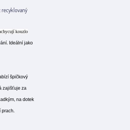
: recyklovaný
achycují kouzlo
ání. Ideální jako
bízí špičkový
 zajišťuje za
hladkým, na dotek
 prach.