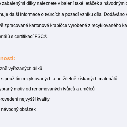
ě zabalenými dílky naleznete v balení také letáček s návodným 
huje další informace o tvůrcích a pozadí vzniku díla. Dodáván
ě zpracované kartonové krabičce vyrobené z recyklovaného kar
riálů s certifikací FSC®.
nosti:
izně vyřezaných dílků
s použitím recyklovaných a udržitelně získaných materiálů
vybraný motiv od renomovaných tvůrců a umělců
provedení nejvyšší kvality
 návodný obrázek