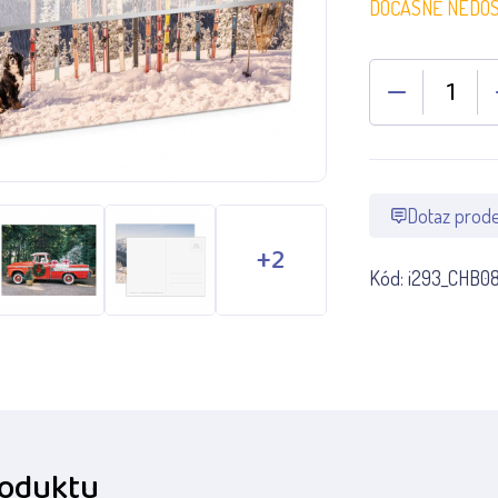
DOČASNĚ NEDO
Dotaz prode
Kód:
i293_CHB0
roduktu