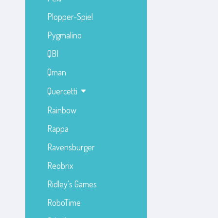
Plopper-Spiel
Pygmalino
QBI
Qman
Quercetti
Rainbow
Rappa
Ravensburger
Reobrix
Ridley's Games
RoboTime