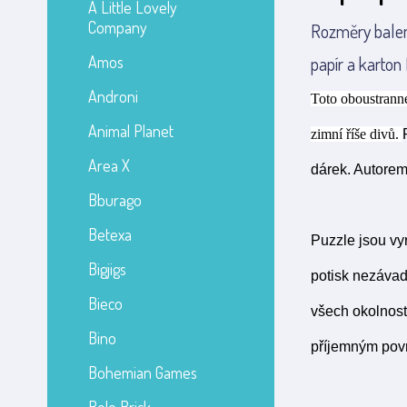
A Little Lovely
Company
Rozměry balení
Amos
papír a karton
Androni
Toto oboustranné
Animal Planet
zimní říše divů.
Area X
dárek. Autorem
Bburago
Betexa
Puzzle jsou vy
Bigjigs
potisk nezávad
Bieco
všech okolností
Bino
příjemným povr
Bohemian Games