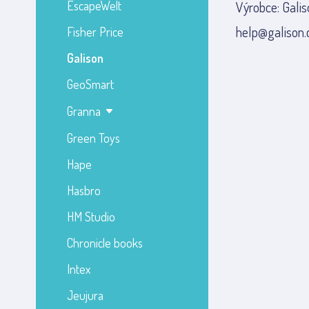
EscapeWelt
Výrobce: Galis
help@galison
Fisher Price
Galison
GeoSmart
Granna
Green Toys
Hape
Hasbro
HM Studio
Chronicle books
Intex
Jeujura