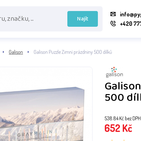
info@py
Najít
+420 77
Galison
Galison Puzzle Zimní prázdniny 500 dílků
Galison
500 dí
538.84
Kč bez DPH
652
Kč