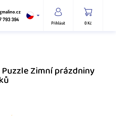
gmalino.cz
7 793 394
Přihlásit
0 Kč
 Puzzle Zimní prázdniny
lků