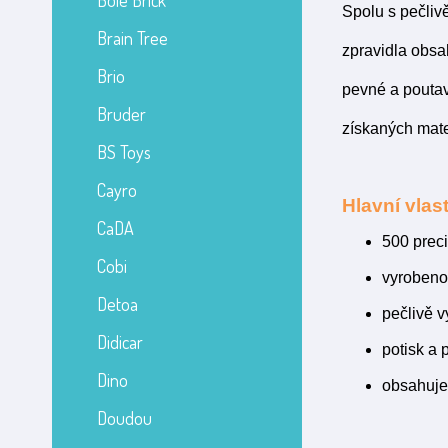
Bole Brick
Spolu s pečliv
Brain Tree
zpravidla obsa
Brio
pevné a poutav
Bruder
získaných mate
BS Toys
Cayro
Hlavní vlast
CaDA
500 prec
Cobi
vyrobeno 
Detoa
pečlivě 
Didicar
potisk a 
Dino
obsahuje
Doudou