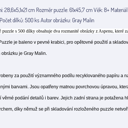
: 28,6x5,1x21 cm Rozměr puzzle: 61x45,7 cm Věk: 8+ Materiál
 Počet dílků: 500 ks Autor obrázku: Gray Malin
 puzzle s 500 dílky obsahuje dva rozmanité obrázky z Aspenu, které z
Puzzle je baleno v pevné krabici, pro opětovné použití a skladov
 obrázku je Gray Malin.
robeny za použití významného podílu recyklovaného papíru a na
nými barvami. Jsou opatřeny matnou povrchovou úpravou, která
 věrné podání detailů i barev. Jejich zadní strana je potažena 
chem, díky němuž se při skladování rozloženého puzzle netvoří