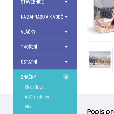
STAVEBNICE
NA ZAHRADU A K VODĚ
VLÁČKY
TVOŘENÍ
OSTATNÍ
ZNAČKY
2Kids Toys
ADC BlackFire
Albi
Popis p