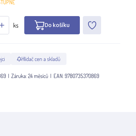
STUPNÉ
Do košíku
ks
jci
Hlídač cen a skladů
869
Záruka:
24 měsíců
EAN:
9780735370869