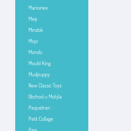
Marioinex
Meiji
Mindok
Mojo
Mondo
Mould King
Mudpuppy
New Classic Toys
Obchod u Motýla
Pequetren
Petit Collage
Pexi