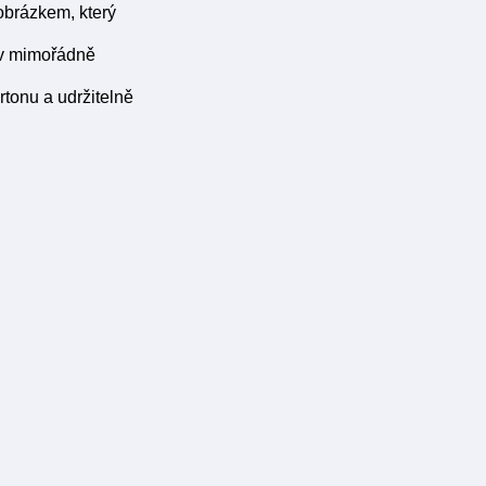
obrázkem, který
o v mimořádně
tonu a udržitelně