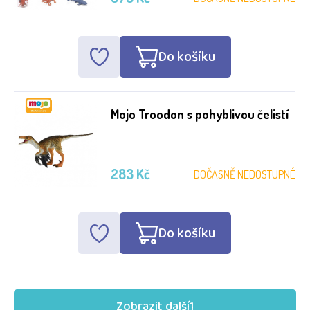
Do košíku
Mojo Troodon s pohyblivou čelistí
283 Kč
DOČASNĚ NEDOSTUPNÉ
Do košíku
Zobrazit další
1