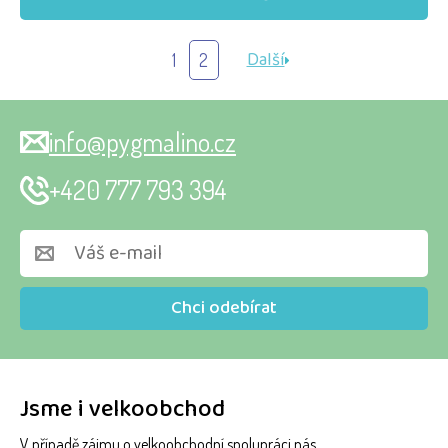
Další
1
2
info@pygmalino.cz
+420 777 793 394
Chci odebírat
Jsme i velkoobchod
V případě zájmu o velkoobchodní spolupráci nás