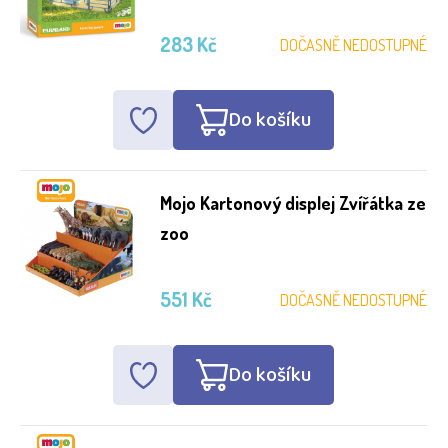
283 Kč
DOČASNĚ NEDOSTUPNÉ
Do košíku
Mojo Kartonový displej Zvířátka ze
zoo
551 Kč
DOČASNĚ NEDOSTUPNÉ
Do košíku