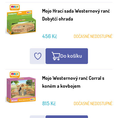
Mojo Hrací sada Westernový ranč
Dobytčí ohrada
456 Kč
DOČASNĚ NEDOSTUPNÉ
Do košíku
Mojo Westernový ranč Corral s
koněm a kovbojem
815 Kč
DOČASNĚ NEDOSTUPNÉ