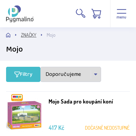
Cena
menu
ZNAČKY
Mojo
Mojo
Stav
Filtry
Běžné zboží
Mojo Sada pro koupání koní
Výrobce
Mojo
417 Kč
DOČASNĚ NEDOSTUPNÉ