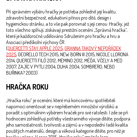
Při správném výběru hračky je potřeba zohlednit její kvalitu,
zdravotní bezpečnost, edukativní přínos pro dítě, design i
hygienickou stránku, a to vše pak porovnat s její cenou. Hračky, jež
toto všechno splňují, získávají prestižní ocenění „Správná hračka“,
které je každoročně udělováno Sdružením pro hračku a hru a
Asociací předškolní výchovy ČR.
(
QUERCETTI STAY APPLE 2025
,
GRANNA TAKOVÝ NEPOŘÁDEK
2025
, GEORELLO TECH 2015, NEW BORN III 2015, NICOLE LLORONA
2014, QUERCETTI FILÓ 2012, MEMINO 2012, MÉĎA, VČELY A MED
2007, ZAJÍC V PYTLI 2004, DUHA 2004, SOMBRERO, NEBO
BUŘINKA? 2003)
HRAČKA ROKU
„Hračka roku“ je ocenění, které má koncovému spotřebiteli
napomoci orientovat se v nepřeberném množství výrobků a
poradit s optimálním výběrem hraček pro své ratolesti. I zde se při
hodnocení zohledňují potřeby všestranného vývoje dítěte, podpora
jeho samostatnosti, tvořivosti a zájmů a v neposlední řadě kvalita
použitých materiálů, design a věková kategorie dítěte, pro něž je