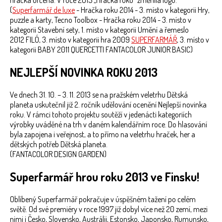
hračka určena. V roce 2015 „Hračka roku“ změnila logo.
(
Superfarmář de luxe
- Hračka roku 2014 - 3. místo v kategorii Hry,
puzzle a karty, Tecno Toolbox - Hračka roku 2014 - 3. místo v
kategorii Stavební sety, 1. místo v kategorii Umění a řemeslo
2012 FILÓ, 3. místo v kategorii hra 2009
SUPERFARMÁŘ
, 3. místo v
kategorii BABY 2011 QUERCETTI FANTACOLOR JUNIOR BASIC)
NEJLEPŠÍ NOVINKA ROKU 2013
Ve dnech 31. 10. – 3. 11. 2013 se na pražském veletrhu Dětská
planeta uskutečnil již 2. ročník udělování ocenění Nejlepší novinka
roku. V rámci tohoto projektu soutěží v jedenácti kategoriích
výrobky uváděné na trh v daném kalendářním roce. Do hlasování
byla zapojena i veřejnost, a to přímo na veletrhu hraček, her a
dětských potřeb Dětská planeta.
(FANTACOLOR DESIGN GARDEN)
Superfarmář hrou roku 2013 ve Finsku!
Oblíbený Superfarmář pokračuje v úspěšném tažení po celém
světě. Od své premiéry v roce 1997 již dobyl více než 20 zemí, mezi
nimi i Česko, Slovensko, Austrálii, Estonsko, Japonsko, Rumunsko,