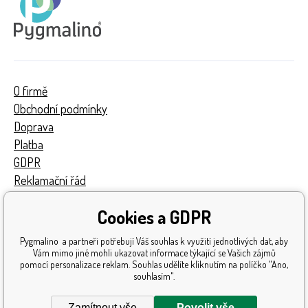
O firmě
Obchodní podmínky
Doprava
Platba
GDPR
Reklamační řád
Kontakty
Cookies a GDPR
Turnaj
Získaná ocenění
Pygmalino a partneři potřebují Váš souhlas k využití jednotlivých dat, aby
Katalog hraček
Vám mimo jiné mohli ukazovat informace týkající se Vašich zájmů
pomocí personalizace reklam. Souhlas udělíte kliknutím na políčko "Ano,
Mapa stránek
souhlasím".
Reklamace
Zamítnout vše
Povolit vše