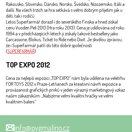
Rakousko, Slovinsko, Dánsko, Norsko, Švédsko, Nizozemsko, Itálii a
další. Na všech trzích se hra setkává s velmi dobrým přijetím jak u
dětí, tak i rodičů.
Letos Superfarmář dorazil i do severského Finska a hned získal
cenu Vuoden Peli 2013 (Hra roku 2013). Cena je udělována od roku
1994 a v předcházejících letech ji získaly takové bestsellery jako
Carcassone, Blokus, Ticket to Ride nebo Dixit. Je skvělou zprávou,
že i Superfarmář patří do této dobré společnosti.
(
SUPERFARMÁŘ
)
TOP EXPO 2012
Cena za nejlepší expozici „TOP EXPO“ nám byla udělena na veletrhu
FOR TOYS 2012 v Praze-Letňanech za kreativní návrh expozice a
provázanost grafických prvků v jeden výrazný marketingový vzkaz
našim zákazníkům: „Nabízíme velmi kvalitní hračky ve velmi
kvalitním balení.“
info@pygmalino.cz