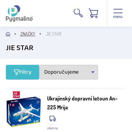
Stav
menu
Novinka
ZNAČKY
JIE STAR
JIE STAR
Výrobce
JIE STAR
Filtry
Ukrajinský dopravní letoun An-
225 Mrija
zdarma