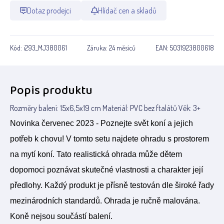
Dotaz prodejci
Hlídač cen a skladů
Kód:
i293_MJ380061
Záruka:
24 měsíců
EAN:
5031923800618
Popis produktu
Rozměry balení: 15x6,5x19 cm Materiál: PVC bez ftalátů Věk: 3+
Novinka červenec 2023 - Poznejte svět koní a jejich
potřeb k chovu! V tomto setu najdete ohradu s prostorem
na mytí koní. Tato realistická ohrada může dětem
dopomoci poznávat skutečné vlastnosti a charakter její
předlohy. Každý produkt je přísně testován dle široké řady
mezinárodních standardů. Ohrada je ručně malována.
Koně nejsou součástí balení.