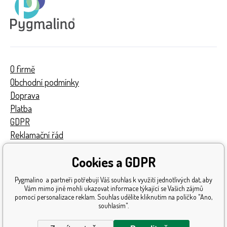
O firmě
Obchodní podmínky
Doprava
Platba
GDPR
Reklamační řád
Kontakty
Cookies a GDPR
Turnaj
Získaná ocenění
Pygmalino a partneři potřebují Váš souhlas k využití jednotlivých dat, aby
Katalog hraček
Vám mimo jiné mohli ukazovat informace týkající se Vašich zájmů
pomocí personalizace reklam. Souhlas udělíte kliknutím na políčko "Ano,
Mapa stránek
souhlasím".
Reklamace