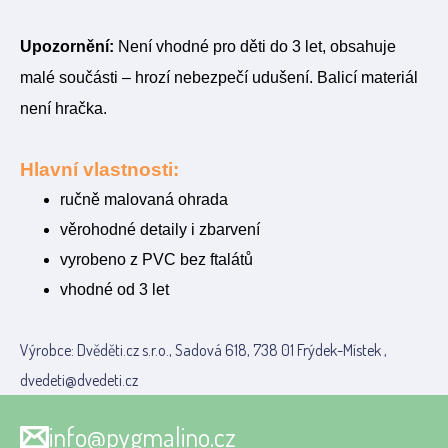
Upozornění:
Není vhodné pro děti do 3 let, obsahuje
malé součásti – hrozí nebezpečí udušení. Balicí materiál
není hračka.
Hlavní vlastnosti:
ručně malovaná ohrada
věrohodné detaily i zbarvení
vyrobeno z PVC bez ftalátů
vhodné od 3 let
Výrobce: Dvěděti.cz s.r.o., Sadová 618, 738 01 Frýdek-Místek ,
dvedeti@dvedeti.cz
info@pygmalino.cz