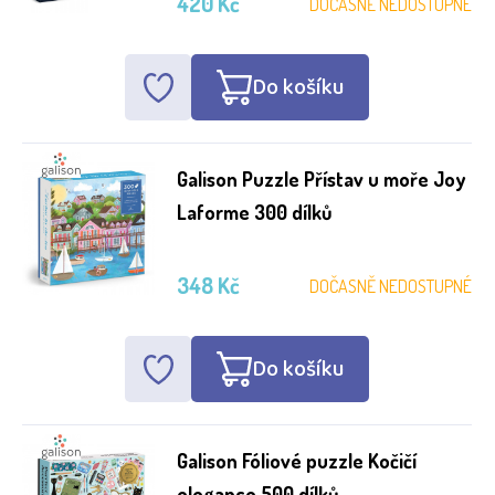
420 Kč
DOČASNĚ NEDOSTUPNÉ
Do košíku
Galison Puzzle Přístav u moře Joy
Laforme 300 dílků
348 Kč
DOČASNĚ NEDOSTUPNÉ
Do košíku
Galison Fóliové puzzle Kočičí
elegance 500 dílků