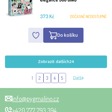
373 Kč
DOČASNĚ NEDOSTUPNÉ
Do košíku
Zobrazit dalších
24
Další
1
2
3
4
5
info@pygmalino.cz
+420 777 793 394