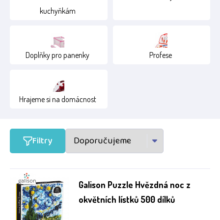
kuchyňkám
15+
2+
4+
Doplňky pro panenky
Profese
Hrajeme si na domácnost
Filtry
Galison Puzzle Hvězdná noc z
okvětních lístků 500 dílků