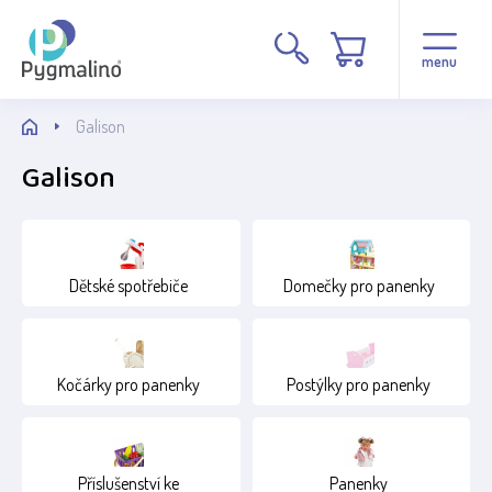
Cena
menu
Galison
Galison
Stav
Dětské spotřebiče
Domečky pro panenky
Běžné zboží
Věk
Kočárky pro panenky
Postýlky pro panenky
1+
12+
Příslušenství ke
Panenky