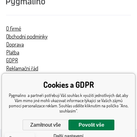
O firmě
Obchodní podmínky
Doprava
Platba
GDPR
Reklamační řád
Kontakty
Cookies a GDPR
Turnaj
Získaná ocenění
Pygmalino a partneři potřebují Váš souhlas k využití jednotlivých dat, aby
Katalog hraček
Vám mimo jiné mohli ukazovat informace týkající se Vašich zájmů
pomocí personalizace reklam. Souhlas udělíte kliknutím na políčko "Ano,
Mapa stránek
souhlasím".
Reklamace
Zamítnout vše
Povolit vše
Další nastavení