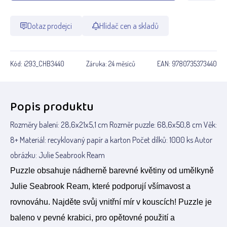
Dotaz prodejci
Hlídač cen a skladů
Kód:
i293_CHB3440
Záruka:
24 měsíců
EAN:
9780735373440
Popis produktu
Rozměry balení: 28,6x21x5,1 cm Rozměr puzzle: 68,6x50,8 cm Věk:
8+ Materiál: recyklovaný papír a karton Počet dílků: 1000 ks Autor
obrázku: Julie Seabrook Ream
Puzzle obsahuje nádherně barevné květiny od umělkyně
Julie Seabrook Ream, které podporují všímavost a
rovnováhu. Najděte svůj vnitřní mír v kouscích! Puzzle je
baleno v pevné krabici, pro opětovné použití a