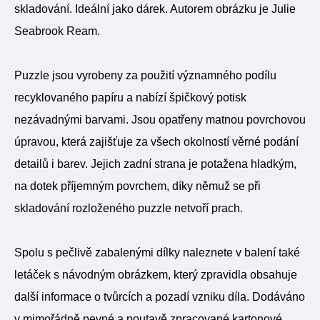
skladování. Ideální jako dárek. Autorem obrázku je Julie
Seabrook Ream.
Puzzle jsou vyrobeny za použití významného podílu
recyklovaného papíru a nabízí špičkový potisk
nezávadnými barvami. Jsou opatřeny matnou povrchovou
úpravou, která zajišťuje za všech okolností věrné podání
detailů i barev. Jejich zadní strana je potažena hladkým,
na dotek příjemným povrchem, díky němuž se při
skladování rozloženého puzzle netvoří prach.
Spolu s pečlivě zabalenými dílky naleznete v balení také
letáček s návodným obrázkem, který zpravidla obsahuje
další informace o tvůrcích a pozadí vzniku díla. Dodáváno
v mimořádně pevné a poutavě zpracované kartonové