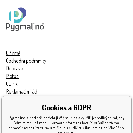
O firmě
Obchodní podmínky
Doprava
Platba
GDPR
Reklamační řád
Kontakty
Cookies a GDPR
Turnaj
Získaná ocenění
Pygmalino a partneři potřebují Váš souhlas k využití jednotlivých dat, aby
Katalog hraček
Vám mimo jiné mohli ukazovat informace týkající se Vašich zájmů
pomocí personalizace reklam. Souhlas udělíte kliknutím na políčko "Ano,
Mapa stránek
souhlasím".