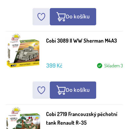
Do košíku
Výrobce
Cobi
Cobi 3089 II WW Sherman M4A3
Věk
399 Kč
Skladem 3
8+
Délka hry
Do košíku
30+
Cobi 2719 Francouzský pěchotní
tank Renault R-35