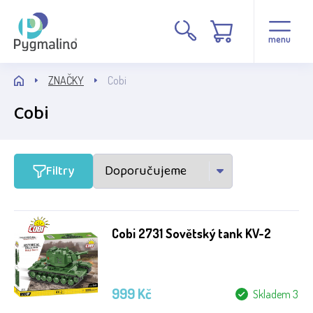
Cena
menu
ZNAČKY
Cobi
Cobi
Stav
Filtry
Běžné zboží
Novinka
Cobi 2731 Sovětský tank KV-2
Poškozený obal
Rarita
999 Kč
Skladem 3
AKCE