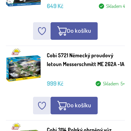
649 Kč
Skladem 4
Do košíku
Cobi 5721 Německý proudový
letoun Messerschmitt ME 262A -1A
999 Kč
Skladem 5+
Do košíku
Cobi 3114 Polský obrněný vůz