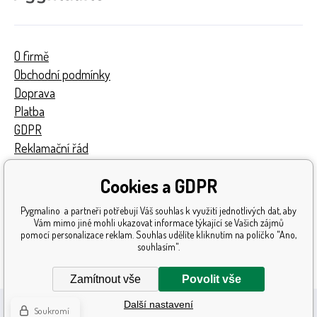
O firmě
Obchodní podmínky
Doprava
Platba
GDPR
Reklamační řád
Kontakty
Cookies a GDPR
Turnaj
Získaná ocenění
Pygmalino a partneři potřebují Váš souhlas k využití jednotlivých dat, aby
Katalog hraček
Vám mimo jiné mohli ukazovat informace týkající se Vašich zájmů
pomocí personalizace reklam. Souhlas udělíte kliknutím na políčko "Ano,
Mapa stránek
souhlasím".
Reklamace
Zamítnout vše
Povolit vše
Další nastavení
Soukromí
Tvorbu webové stránky
zajistil
BINARGON.cz