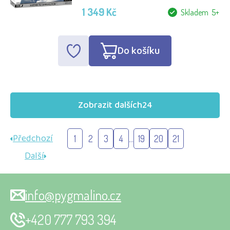
1 349 Kč
Skladem 5+
Do košíku
Zobrazit dalších
24
Předchozí
1
2
3
4
...
19
20
21
Další
info@pygmalino.cz
+420 777 793 394