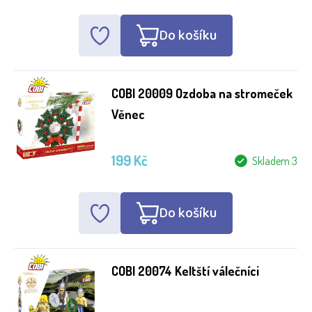
Do košíku
COBI 20009 Ozdoba na stromeček
Věnec
199 Kč
Skladem 3
Do košíku
COBI 20074 Keltští válečníci