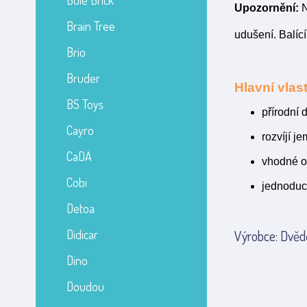
Bole Brick
Upozornění:
N
Brain Tree
udušení. Balící
Brio
Bruder
Hlavní vlast
BS Toys
přírodní
Cayro
rozvíjí j
CaDA
vhodné o
Cobi
jednoduc
Detoa
Didicar
Výrobce: Dvědě
Dino
Doudou