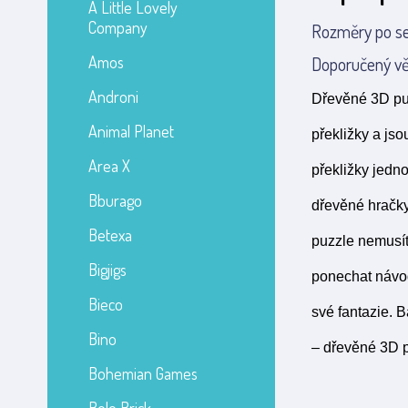
A Little Lovely
Company
Rozměry po ses
Amos
Doporučený vě
Androni
Dřevěné 3D puz
Animal Planet
překližky a jso
Area X
překližky jedn
Bburago
dřevěné hračky
Betexa
puzzle nemusíte
Bigjigs
ponechat návod
Bieco
své fantazie. 
Bino
– dřevěné 3D p
Bohemian Games