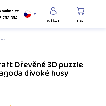
gmalino.cz
7 793 394
Přihlásit
0 Kč
husy
aft Dřevěné 3D puzzle
pagoda divoké husy