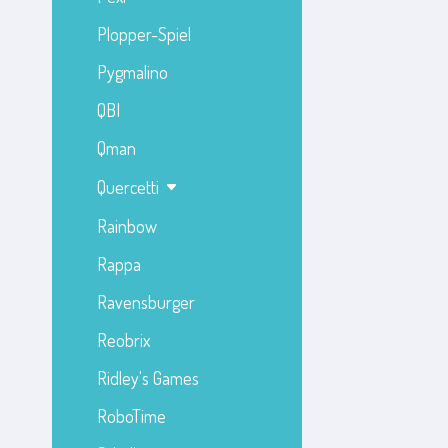
Plopper-Spiel
Pygmalino
QBI
Qman
Quercetti
Rainbow
Rappa
Ravensburger
Reobrix
Ridley's Games
RoboTime