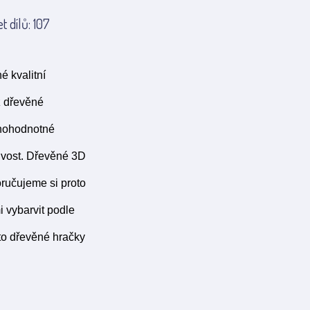
 dílů: 107
 kvalitní
z dřevěné
lnohodnotné
vivost. Dřevěné 3D
oručujeme si proto
 vybarvit podle
to dřevěné hračky