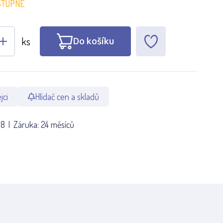
STUPNÉ
Do košíku
ks
jci
Hlídač cen a skladů
18
Záruka:
24 měsíců