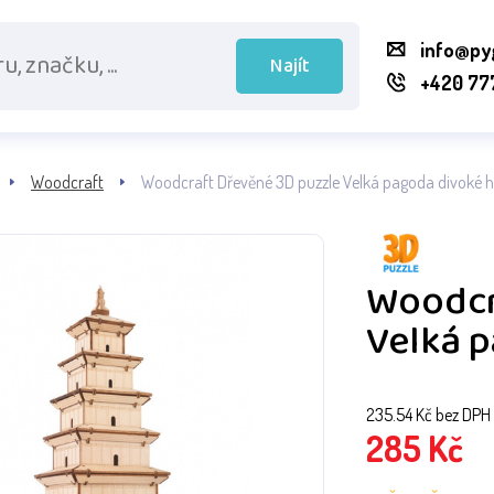
info@py
Najít
+420 77
Woodcraft
Woodcraft Dřevěné 3D puzzle Velká pagoda divoké 
Woodcr
Velká 
235.54
Kč bez DPH
285
Kč