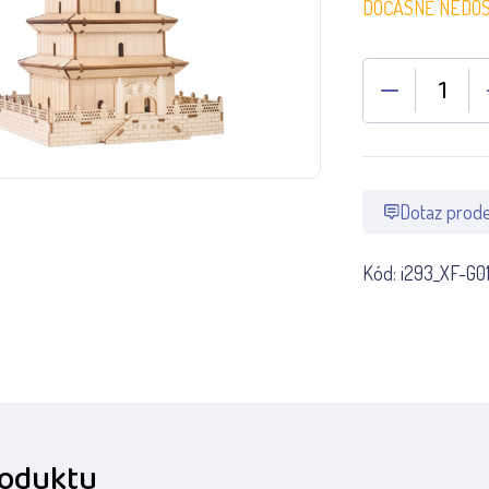
DOČASNĚ NEDO
Dotaz prode
Kód:
i293_XF-G0
roduktu