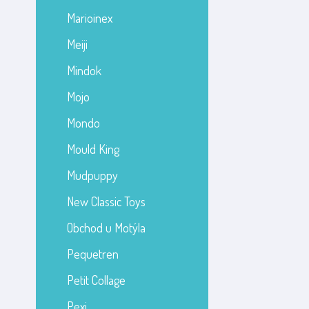
Marioinex
Meiji
Mindok
Mojo
Mondo
Mould King
Mudpuppy
New Classic Toys
Obchod u Motýla
Pequetren
Petit Collage
Pexi