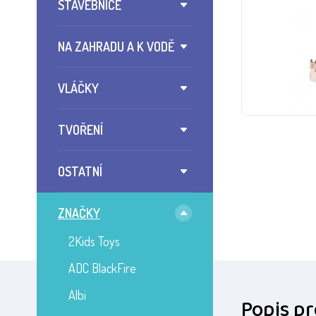
STAVEBNICE
NA ZAHRADU A K VODĚ
VLÁČKY
TVOŘENÍ
OSTATNÍ
ZNAČKY
2Kids Toys
ADC BlackFire
Albi
Popis p