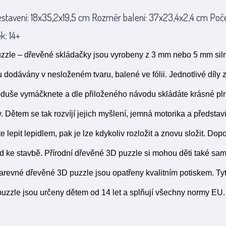
tavení: 18x35,2x19,5 cm Rozměr balení: 37x23,4x2,4 cm Počet
k: 14+
zle – dřevěné skládačky jsou vyrobeny z 3 mm nebo 5 mm silné
u dodávány v nesloženém tvaru, balené ve fólii. Jednotlivé díly 
oduše vymáčknete a dle přiloženého návodu skládáte krásné p
. Dětem se tak rozvíjí jejich myšlení, jemná motorika a předsta
 lepit lepidlem, pak je lze kdykoliv rozložit a znovu složit. Dop
 ke stavbě. Přírodní dřevěné 3D puzzle si mohou děti také sami
Barevné dřevěné 3D puzzle jsou opatřeny kvalitním potiskem. Ty
uzzle jsou určeny dětem od 14 let a splňují všechny normy EU.