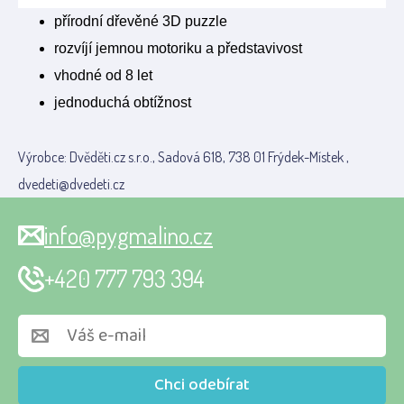
přírodní dřevěné 3D puzzle
rozvíjí jemnou motoriku a představivost
vhodné od 8 let
jednoduchá obtížnos
t
Výrobce: Dvěděti.cz s.r.o., Sadová 618, 738 01 Frýdek-Místek ,
dvedeti@dvedeti.cz
info@pygmalino.cz
+420 777 793 394
Chci odebírat