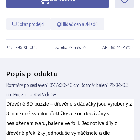
Dotaz prodejci
Hlídač cen a skladů
Kód:
i293_XE-G013H
Záruka:
24 měsíců
EAN:
6934482511133
Popis produktu
Rozměry po sestavení: 37,7x30x46 cm Rozměr balení: 21x34x0,3
cm Počet dílů: 484 Věk: 8+
Dřevěné 3D puzzle – dřevěné skládačky jsou vyrobeny z
3 mm silné kvalitní překližky a jsou dodávány v
nesloženém tvaru, balené ve fólii. Jednotlivé díly z
dřevěné překližky jednoduše vymáčknete a dle