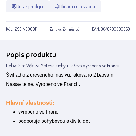
Dotaz prodejci
Hlídač cen a skladů
Kód:
i293_V3008P
Záruka:
24 měsíců
EAN:
3048700300850
Popis produktu
Délka: 2 m Věk: 5+ Materiál úchytu: dřevo Vyrobeno ve Francii
Švihadlo z dřevěného masivu, lakováno 2 barvami.
Nastavitelné. Vyrobeno ve Francii.
Hlavní vlastnosti:
vyrobeno ve Francii
podporuje pohybovou aktivitu dětí