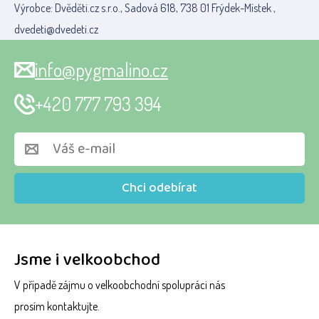
Výrobce: Dvěděti.cz s.r.o., Sadová 618, 738 01 Frýdek-Místek ,
dvedeti@dvedeti.cz
info@pygmalino.cz
+420 777 793 394
Chci odebírat
Jsme i velkoobchod
V případě zájmu o velkoobchodní spolupráci nás
prosím kontaktujte.