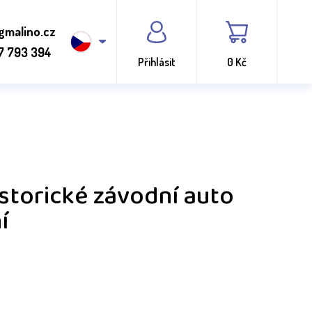
gmalino.cz
7 793 394
Přihlásit
0 Kč
istorické závodní auto
í