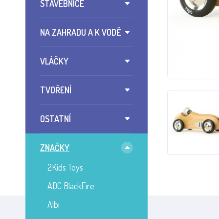
STAVEBNICE
NA ZAHRADU A K VODĚ
VLÁČKY
TVOŘENÍ
OSTATNÍ
ZNAČKY
2Kids Toys
ADC BlackFire
Albi