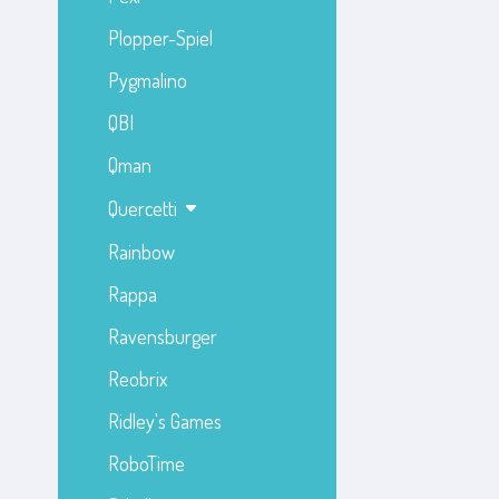
Plopper-Spiel
Pygmalino
QBI
Qman
Quercetti
Rainbow
Rappa
Ravensburger
Reobrix
Ridley's Games
RoboTime