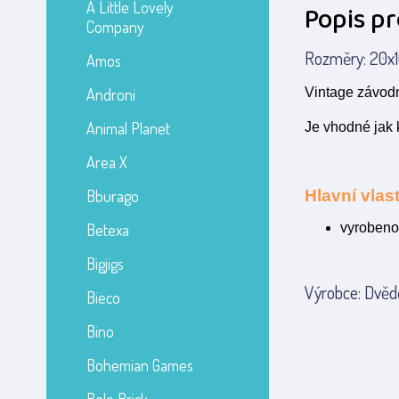
A Little Lovely
Popis p
Company
Rozměry: 20x10
Amos
Androni
Vintage závodn
Animal Planet
Je vhodné jak 
Area X
Bburago
Hlavní vlast
Betexa
vyrobeno
Bigjigs
Výrobce: Dvědě
Bieco
Bino
Bohemian Games