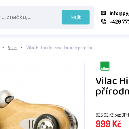
info@py
Najít
+420 77
Vilac
Vilac Historické závodní auto přírodní
Vilac H
přírodn
825.62
Kč bez DPH
999
Kč