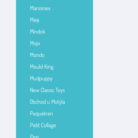
Marioinex
Meiji
Mindok
Mojo
Mondo
Mould King
Mudpuppy
New Classic Toys
Obchod u Motýla
Pequetren
Petit Collage
Pexi