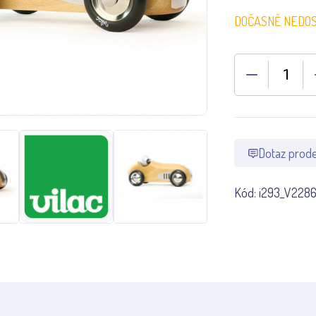
DOČASNĚ NEDO
Dotaz prode
Kód:
i293_V228