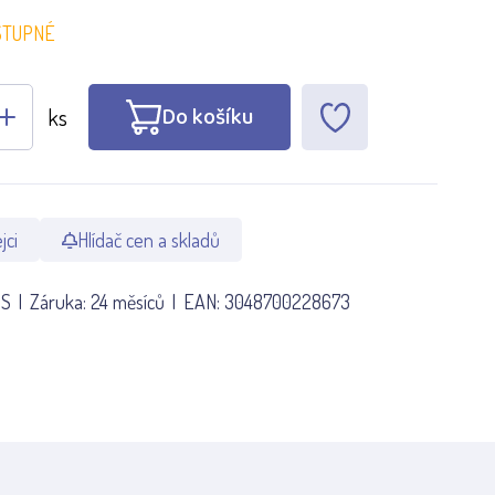
STUPNÉ
Do košíku
ks
jci
Hlídač cen a skladů
6S
Záruka:
24 měsíců
EAN:
3048700228673