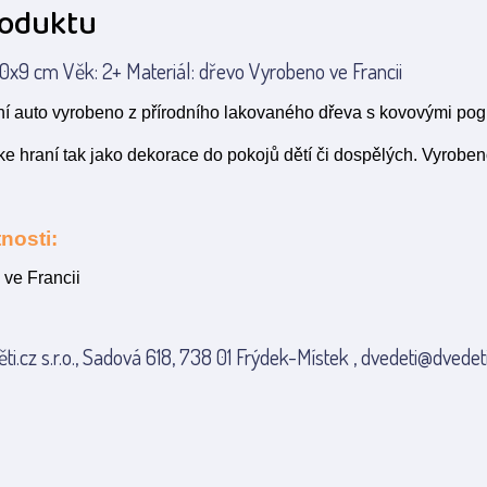
roduktu
x9 cm Věk: 2+ Materiál: dřevo Vyrobeno ve Francii
í auto vyrobeno z přírodního lakovaného dřeva s kovovými po
ke hraní tak jako dekorace do pokojů dětí či dospělých. Vyroben
nosti:
 ve Francii
ti.cz s.r.o., Sadová 618, 738 01 Frýdek-Místek , dvedeti@dvedeti