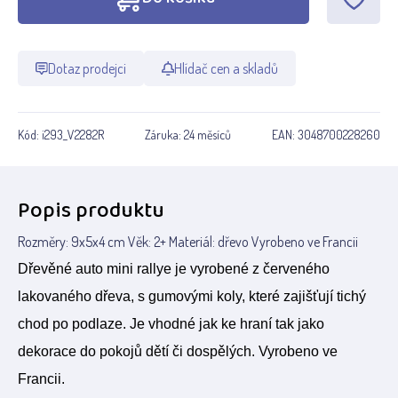
Dotaz prodejci
Hlídač cen a skladů
Kód:
i293_V2282R
Záruka:
24 měsíců
EAN:
3048700228260
Popis produktu
Rozměry: 9x5x4 cm Věk: 2+ Materiál: dřevo Vyrobeno ve Francii
Dřevěné auto mini rallye je vyrobené z červeného
lakovaného dřeva, s gumovými koly, které zajišťují tichý
chod po podlaze. Je vhodné jak ke hraní tak jako
dekorace do pokojů dětí či dospělých. Vyrobeno ve
Francii.