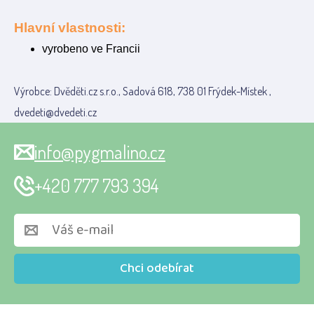
Hlavní vlastnosti:
vyrobeno ve Francii
Výrobce: Dvěděti.cz s.r.o., Sadová 618, 738 01 Frýdek-Místek ,
dvedeti@dvedeti.cz
info@pygmalino.cz
+420 777 793 394
Chci odebírat