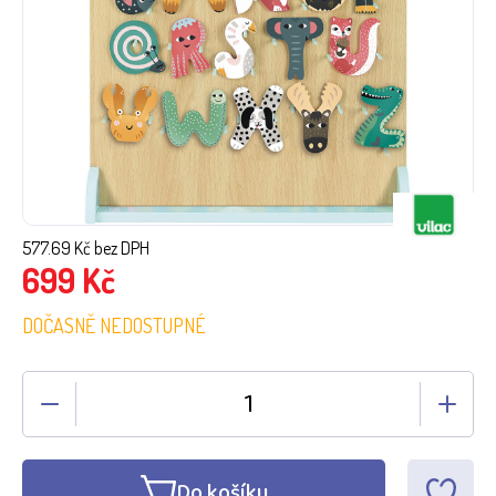
577.69
Kč bez DPH
699
Kč
DOČASNĚ NEDOSTUPNÉ
Do košíku