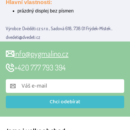
Hlavní vlastnosti:
prázdný displej bez písmen
Výrobce: Dvěděti.cz s.r.o., Sadová 618, 738 01 Frýdek-Místek ,
dvedeti@dvedeti.cz
info@pygmalino.cz
+420 777 793 394
Chci odebírat