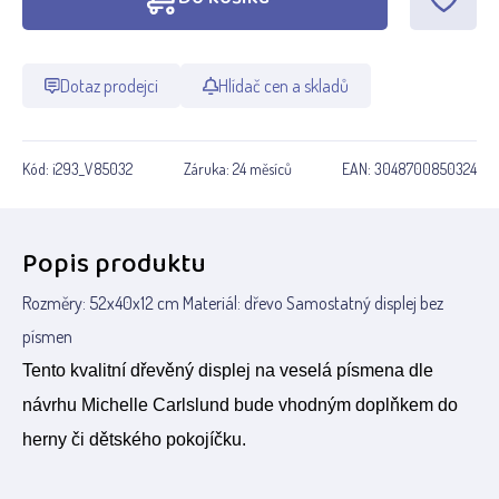
Dotaz prodejci
Hlídač cen a skladů
Kód:
i293_V85032
Záruka:
24 měsíců
EAN:
3048700850324
Popis produktu
Rozměry: 52x40x12 cm Materiál: dřevo Samostatný displej bez
písmen
Tento kvalitní dřevěný displej na veselá písmena dle
návrhu Michelle Carlslund bude vhodným doplňkem do
herny či dětského pokojíčku.