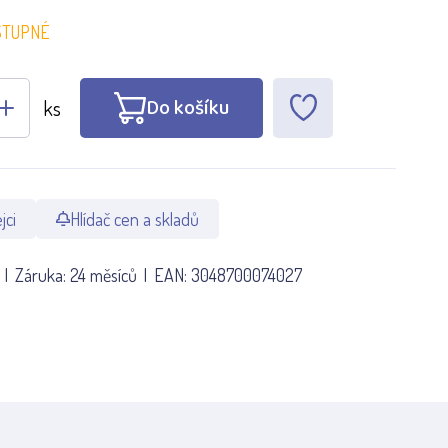
STUPNÉ
Do košíku
ks
jci
Hlídač cen a skladů
Záruka:
24 měsíců
EAN:
3048700074027