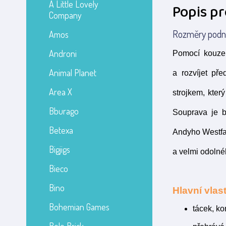
A Little Lovely
Popis p
Company
Rozměry podno
Amos
Androni
Pomocí kouzel
Animal Planet
a rozvíjet př
Area X
strojkem, kter
Bburago
Souprava je b
Betexa
Andyho Westfac
Bigjigs
a velmi odolné
Bieco
Bino
Hlavní vlast
Bohemian Games
tácek, ko