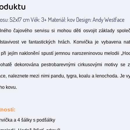
roduktu
su: 52x17 cm Věk: 3+ Materiál: kov Design: Andy Westface
ného čajového servisu si mohou děti osvojit základy spole
edstavivost ve fantastických hrách. Konvička je vybavena n
ý při jejím naklonění spustí jemnou narozeninovou melodii „Hodn
ohatě dekorována pestrobarevnými cirkusovými motivy se zv
e, naleznete mezi nimi pandu, tygra, koalu a lenochoda. Je v
ho kovu.
nosti:
nvička a 4 šálky s podšálky