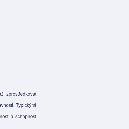
aží zprostředkovat
evnosti. Typickými
ímnost a schopnost