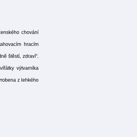
čenského chování
atahovacím hracím
ě štěstí, zdraví“.
ířátky výtvarníka
yrobena z lehkého