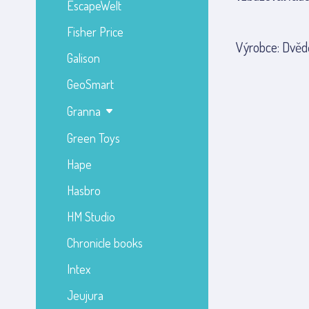
EscapeWelt
Fisher Price
Výrobce: Dvědě
Galison
GeoSmart
Granna
Green Toys
Hape
Hasbro
HM Studio
Chronicle books
Intex
Jeujura