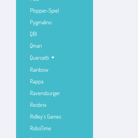
Plopper-Spiel
Pygmalino
QBI
Qman
Quercetti
Rainbow
Rappa
Ravensburger
Reobrix
Ridley's Games
RoboTime