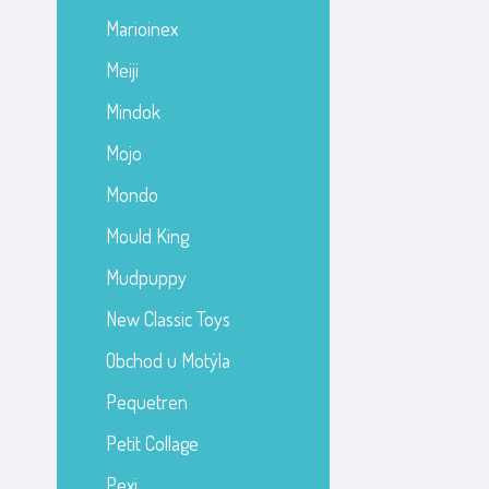
Marioinex
Meiji
Mindok
Mojo
Mondo
Mould King
Mudpuppy
New Classic Toys
Obchod u Motýla
Pequetren
Petit Collage
Pexi