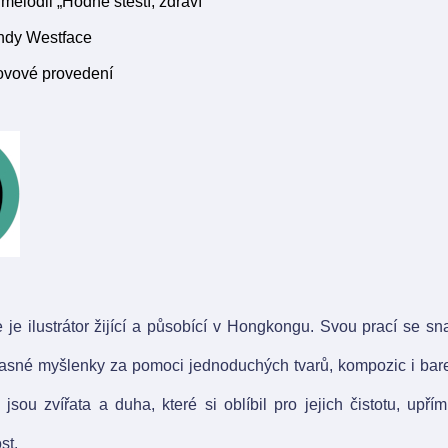
melodii „Hodně štěstí, zdraví“
ndy Westface
ovové provedení
je ilustrátor žijící a působící v Hongkongu. Svou prací se sn
 jasné myšlenky za pomoci jednoduchých tvarů, kompozic i bar
 jsou zvířata a duha, které si oblíbil pro jejich čistotu, upř
st.