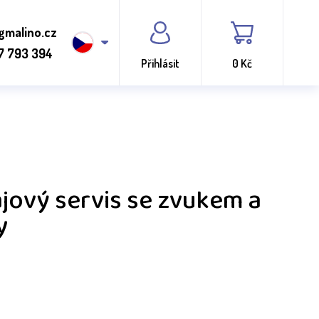
gmalino.cz
7 793 394
Přihlásit
0 Kč
ajový servis se zvukem a
y