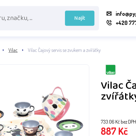
info@py
Najít
+420 77
Vilac
Vilac Čajový servis se zvukem a zvířátky
Vilac Č
zvířátk
733.06
Kč bez DPH
887
Kč