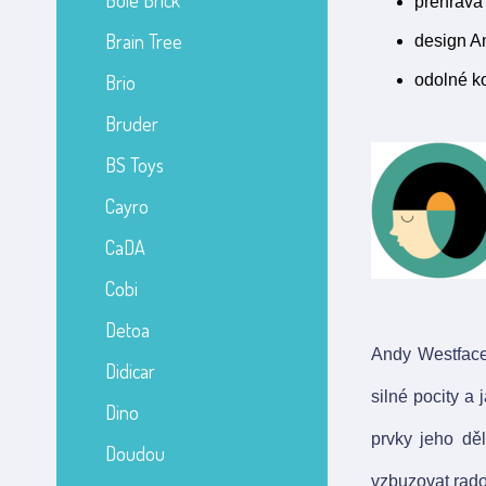
Bole Brick
přehrává 
Brain Tree
design A
Brio
odolné k
Bruder
BS Toys
Cayro
CaDA
Cobi
Detoa
Andy Westface 
Didicar
silné pocity a
Dino
prvky jeho děl
Doudou
vzbuzovat rado