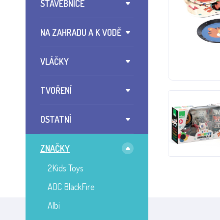
STAVEBNICE
NA ZAHRADU A K VODĚ
VLÁČKY
TVOŘENÍ
OSTATNÍ
ZNAČKY
2Kids Toys
ADC BlackFire
Albi