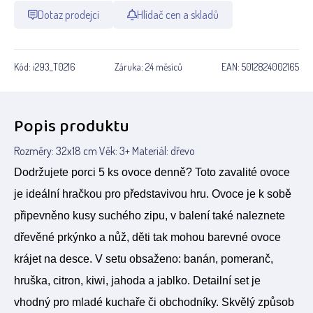
Dotaz prodejci
Hlídač cen a skladů
Kód:
i293_T0216
Záruka:
24 měsíců
EAN:
5012824002165
Popis produktu
Rozměry: 32x18 cm Věk: 3+ Materiál: dřevo
Dodržujete porci 5 ks ovoce denně? Toto zavalité ovoce
je ideální hračkou pro představivou hru. Ovoce je k sobě
připevněno kusy suchého zipu, v balení také naleznete
dřevěné prkýnko a nůž, děti tak mohou barevné ovoce
krájet na desce. V setu obsaženo: banán, pomeranč,
hruška, citron, kiwi, jahoda a jablko. Detailní set je
vhodný pro mladé kuchaře či obchodníky. Skvělý způsob