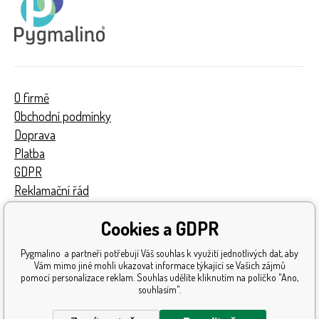
O firmě
Obchodní podmínky
Doprava
Platba
GDPR
Reklamační řád
Kontakty
Cookies a GDPR
Turnaj
Získaná ocenění
Pygmalino a partneři potřebují Váš souhlas k využití jednotlivých dat, aby
Katalog hraček
Vám mimo jiné mohli ukazovat informace týkající se Vašich zájmů
pomocí personalizace reklam. Souhlas udělíte kliknutím na políčko "Ano,
Mapa stránek
souhlasím".
Reklamace