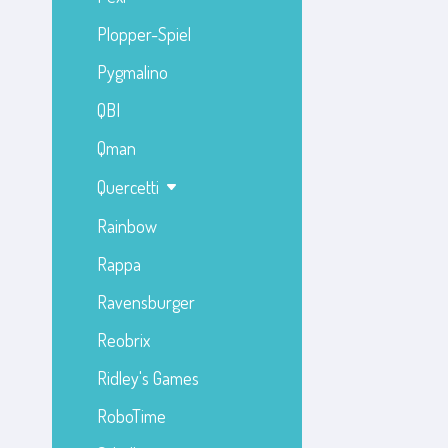
Plopper-Spiel
Pygmalino
QBI
Qman
Quercetti
Rainbow
Rappa
Ravensburger
Reobrix
Ridley's Games
RoboTime