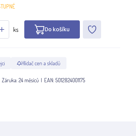
STUPNÉ
Do košíku
ks
jci
Hlídač cen a skladů
Záruka:
24 měsíců
EAN:
5012824001175