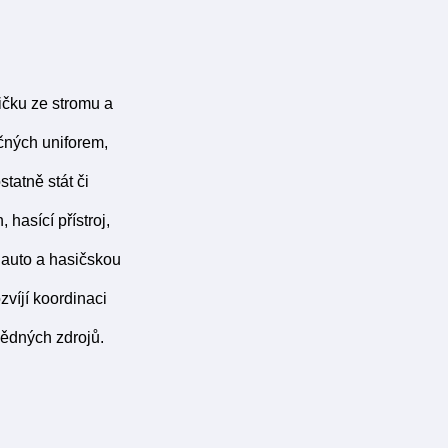
čičku ze stromu a
čných uniforem,
tatně stát či
hasící přístroj,
 auto a hasičskou
zvíjí koordinaci
vědných zdrojů.