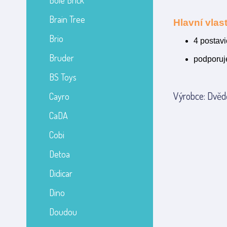
Bole Brick
Brain Tree
Hlavní vlast
Brio
4 postavi
Bruder
podporuje
BS Toys
Výrobce: Dvědě
Cayro
CaDA
Cobi
Detoa
Didicar
Dino
Doudou