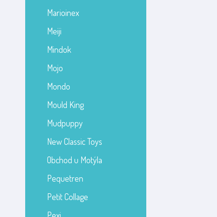
Marioinex
Meiji
Mindok
Mojo
Mondo
Mould King
Mudpuppy
New Classic Toys
Obchod u Motýla
Pequetren
Petit Collage
Pexi