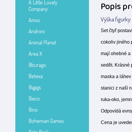
A Little Lovely
Popis p
Company
Výška figurky:
Amos
Androni
Set čtyř postav
Animal Planet
cokoliv jiného
Area X
mají ohebné a n
Bburago
sedět. Krásné p
Betexa
maska a láhev 
Bigjigs
stanici z naší 
Bieco
ruka-oko, jemn
Bino
Odpovídá evro
Bohemian Games
Cena je uveden