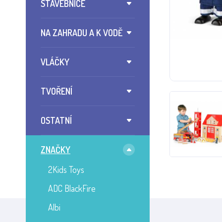
STAVEBNICE
NA ZAHRADU A K VODĚ
VLÁČKY
TVOŘENÍ
OSTATNÍ
ZNAČKY
2Kids Toys
ADC BlackFire
Albi