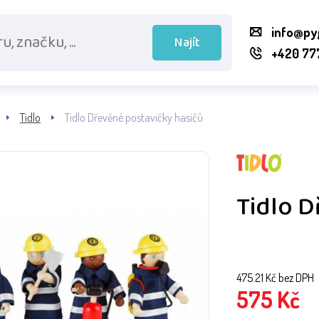
info@py
Najít
+420 77
Tidlo
Tidlo Dřevěné postavičky hasičů
Tidlo D
475.21
Kč bez DPH
575
Kč