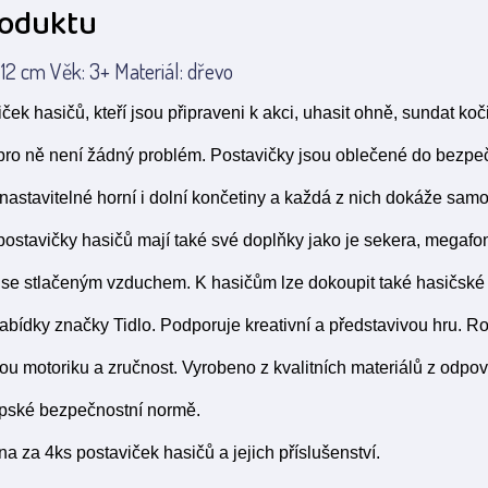
roduktu
 12 cm Věk: 3+ Materiál: dřevo
iček hasičů, kteří jsou připraveni k akci, uhasit ohně, sundat ko
 pro ně není žádný problém. Postavičky jsou oblečené do bezpe
astavitelné horní i dolní končetiny a každá z nich dokáže samos
ostavičky hasičů mají také své doplňky jako je sekera, megafon, 
se stlačeným vzduchem. K hasičům lze dokoupit také hasičské
nabídky značky Tidlo. Podporuje kreativní a představivou hru. Ro
ou motoriku a zručnost. Vyrobeno z kvalitních materiálů z odpo
pské bezpečnostní normě.
a za 4ks postaviček hasičů a jejich příslušenství.