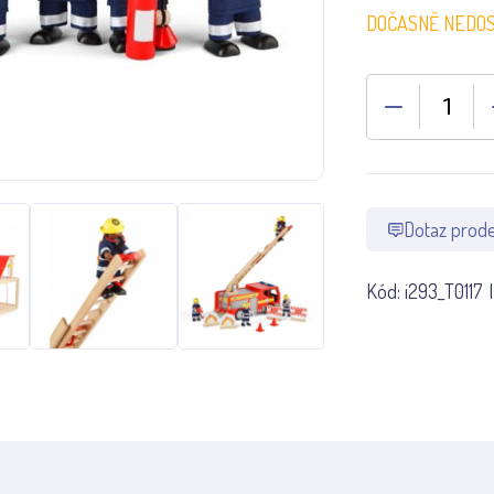
DOČASNĚ NEDO
Dotaz prode
Kód:
i293_T0117