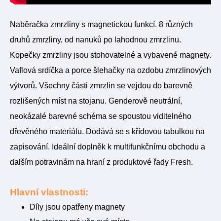
Naběračka zmrzliny s magnetickou funkcí. 8 různých
druhů zmrzliny, od nanuků po lahodnou zmrzlinu.
Kopečky zmrzliny jsou stohovatelné a vybavené magnety.
Vaflová srdíčka a porce šlehačky na ozdobu zmrzlinových
výtvorů. Všechny části zmrzlin se vejdou do barevně
rozlišených míst na stojanu. Genderově neutrální,
neokázalé barevné schéma se spoustou viditelného
dřevěného materiálu. Dodává se s křídovou tabulkou na
zapisování. Ideální doplněk k multifunkčnímu obchodu a
dalším potravinám na hraní z produktové řady Fresh.
Hlavní vlastnosti:
Díly jsou opatřeny magnety