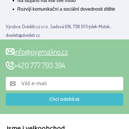
Na stojanu má vše své místo
Rozvíjí komunikační a sociální dovednosti dítěte
Výrobce: Dvěděti.cz s.r.o., Sadová 618, 738 01 Frýdek-Místek ,
dvedeti@dvedeti.cz
info@pygmalino.cz
+420 777 793 394
Chci odebírat
Jsme i velkoobchod