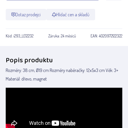
Dotaz prodejci
Hlídač cen a skladů
Kód:
i293_LE12232
Záruka:
24 měsíců
EAN:
4020972122322
Popis produktu
Rozměry: 38 cm, Ø19 cm Rozměry naběračky: 12x5x3 cm Věk: 3+
Materiál: dřevo, magnet