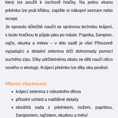
který lze použít k úschově hračky. Na jednu stranu
prkénka lze psát křídou, zapište si nákupní seznam nebo
recept.
Je opravdu důležité naučit se správnou techniku krájení,
s touto hračkou to půjde jako po másle. Paprika, žampion,
rajče, okurka a mrkev – v této sadě je vše! Přirozeně
vypadající a detailní zelenina drží dohromady pomocí
suchého zipu. Díky udržitelnému obalu se děti naučí něco
nového o ekologii. Krájecí prkénko lze díky oka pověsit.
Hlavní vlastnosti:
krájecí zelenina z robustního dřeva
přírodní vzhled a natištěné detaily
obsáhlá sada s prkénkem, nožem, paprikou,
žampionem, rajčetem, okurkou a mrkví