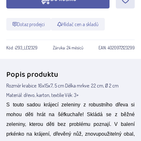
Dotaz prodejci
Hlídač cen a skladů
Kód:
i293_LE12329
Záruka:
24 měsíců
EAN:
4020972123299
Popis produktu
Rozměr krabice: 16x15x7, 5 cm Délka mrkve: 22 cm, Ø 2 cm
Materiál: dřevo, karton, textilie Věk: 3+
S touto sadou krájecí zeleniny z robustního dřeva si
mohou děti hrát na šéfkuchaře! Skládá se z běžné
zeleniny, kterou děti bez problému poznají. V balení
prkénko na krájení, dřevěný nůž, znovupoužitelný obal,