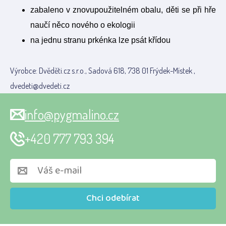
zabaleno v znovupoužitelném obalu, děti se při hře
naučí něco nového o ekologii
na jednu stranu prkénka lze psát křídou
Výrobce: Dvěděti.cz s.r.o., Sadová 618, 738 01 Frýdek-Místek ,
dvedeti@dvedeti.cz
info@pygmalino.cz
+420 777 793 394
Chci odebírat