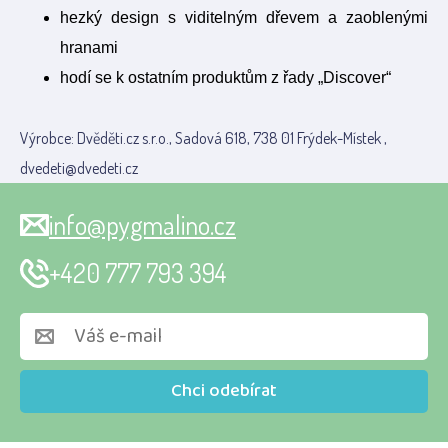
hezký design s viditelným dřevem a zaoblenými
hranami
hodí se k ostatním produktům z řady „Discover“
Výrobce: Dvěděti.cz s.r.o., Sadová 618, 738 01 Frýdek-Místek ,
dvedeti@dvedeti.cz
info@pygmalino.cz
+420 777 793 394
Chci odebírat