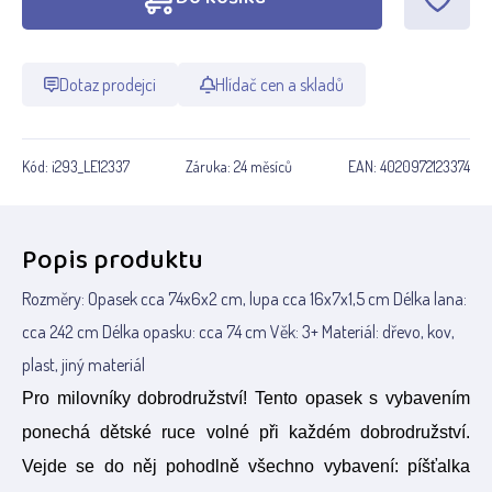
Dotaz prodejci
Hlídač cen a skladů
Kód:
i293_LE12337
Záruka:
24 měsíců
EAN:
4020972123374
Popis produktu
Rozměry: Opasek cca 74x6x2 cm, lupa cca 16x7x1,5 cm Délka lana:
cca 242 cm Délka opasku: cca 74 cm Věk: 3+ Materiál: dřevo, kov,
plast, jiný materiál
Pro milovníky dobrodružství! Tento opasek s vybavením
ponechá dětské ruce volné při každém dobrodružství.
Vejde se do něj pohodlně všechno vybavení: píšťalka