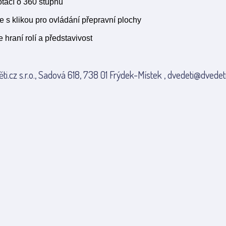
otáčí o 360 stupňů
 s klikou pro ovládání přepravní plochy
 hraní rolí a představivost
ti.cz s.r.o., Sadová 618, 738 01 Frýdek-Místek , dvedeti@dvedeti