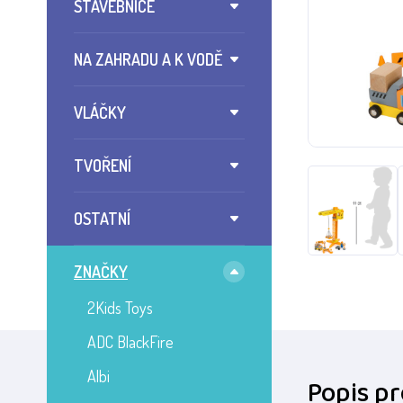
STAVEBNICE
NA ZAHRADU A K VODĚ
VLÁČKY
TVOŘENÍ
OSTATNÍ
ZNAČKY
2Kids Toys
ADC BlackFire
Albi
Popis p