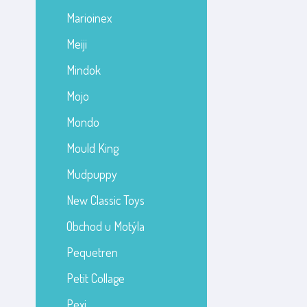
Marioinex
Meiji
Mindok
Mojo
Mondo
Mould King
Mudpuppy
New Classic Toys
Obchod u Motýla
Pequetren
Petit Collage
Pexi