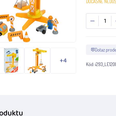
DOČASNĚ NEDO
Dotaz prode
Kód:
i293_LE120
roduktu