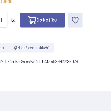
STUPNÉ
Do košíku
ks
jci
Hlídač cen a skladů
07
Záruka:
24 měsíců
EAN:
4020972120076