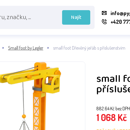
info@py
Najít
+420 77
Small foot by Legler
small foot Dřevěný jeřáb s příslušenstvím
small f
přísluš
882.64
Kč bez DPH
1 068
Kč