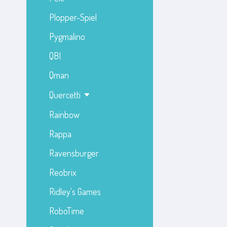
Plopper-Spiel
Pygmalino
QBI
Qman
Quercetti
Rainbow
Rappa
Ravensburger
Reobrix
Ridley's Games
RoboTime