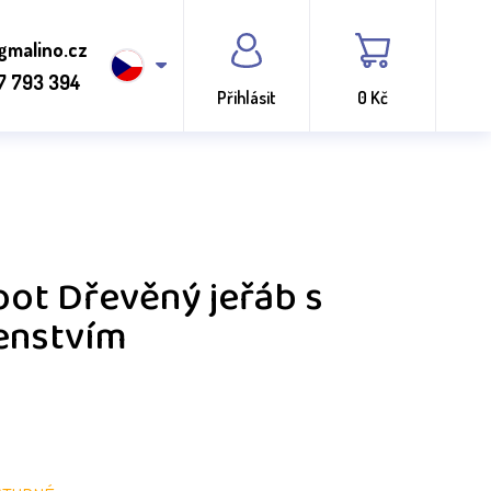
gmalino.cz
7 793 394
Přihlásit
0 Kč
oot Dřevěný jeřáb s
enstvím