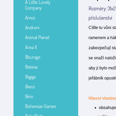
A Little Lovely
Company
Rozměry: 31x2
příslušenství
Amos
Androni
Cítíte tu vůni
Animal Planet
ramenem a háky
Area X
zabezpečují st
Bburago
se snaží nalož
Betexa
aby ji bylo mo
Bigjigs
jeřábník opust
Bieco
Bino
Hlavní vlastno
Bohemian Games
obsahuje