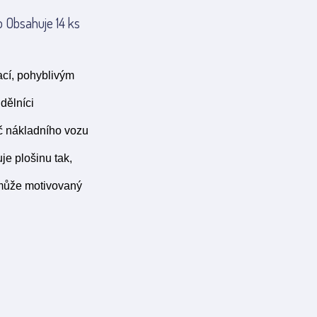
 Obsahuje 14 ks
ací, pohyblivým
dělníci
ič nákladního vozu
je plošinu tak,
 může motivovaný