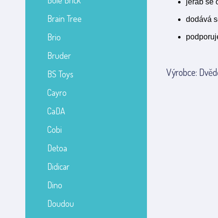
Bole Brick
jeřáb se 
Brain Tree
dodává se
Brio
podporuje
Bruder
Výrobce: Dvědě
BS Toys
Cayro
CaDA
Cobi
Detoa
Didicar
Dino
Doudou