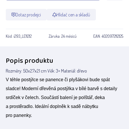
Dotaz prodejci
Hlídač cen a skladů
Kód:
i293_LE11212
Záruka:
24 měsíců
EAN:
4020972112125
Popis produktu
Rozměry: 50x27x21 cm Věk: 3+ Materiál: dřevo
V téhle postýlce se panence či plyšákovi bude spát
sladce! Moderní dřevěná postýlka v bílé barvě s detaily
srdíček v čelech. Součástí balení je polštář, deka
a prostěradlo. Ideální doplněk k sadě nábytku
pro panenky.