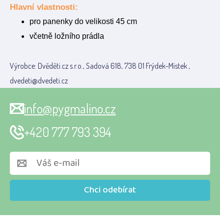
Hlavní vlastnosti:
pro panenky do velikosti 45 cm
včetně ložního prádla
Výrobce: Dvěděti.cz s.r.o., Sadová 618, 738 01 Frýdek-Místek ,
dvedeti@dvedeti.cz
info@pygmalino.cz
+420 777 793 394
Chci odebírat