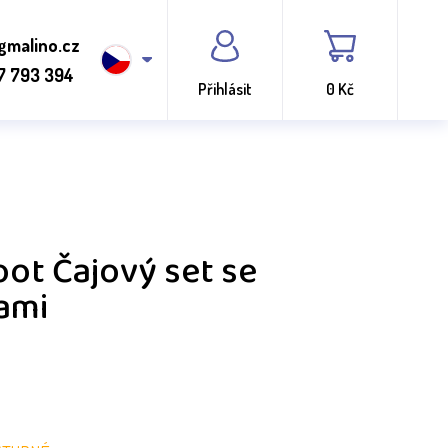
gmalino.cz
7 793 394
Přihlásit
0 Kč
oot Čajový set se
ami