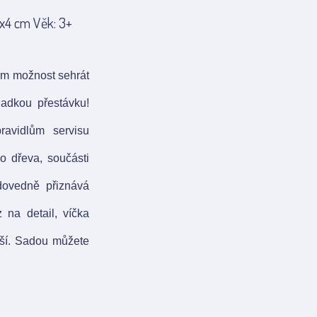
5x4 cm Věk: 3+
em možnost sehrát
ladkou přestávku!
ravidlům servisu
 dřeva, součásti
 dovedně přiznává
 na detail, víčka
jší. Sadou můžete