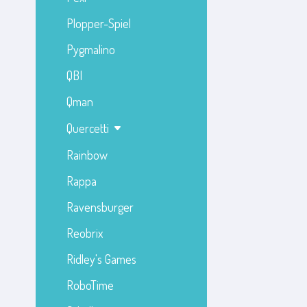
Plopper-Spiel
Pygmalino
QBI
Qman
Quercetti
Rainbow
Rappa
Ravensburger
Reobrix
Ridley's Games
RoboTime