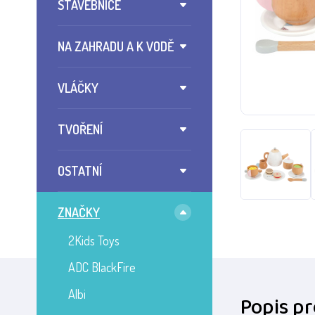
STAVEBNICE
NA ZAHRADU A K VODĚ
VLÁČKY
TVOŘENÍ
OSTATNÍ
ZNAČKY
2Kids Toys
ADC BlackFire
Albi
Popis p