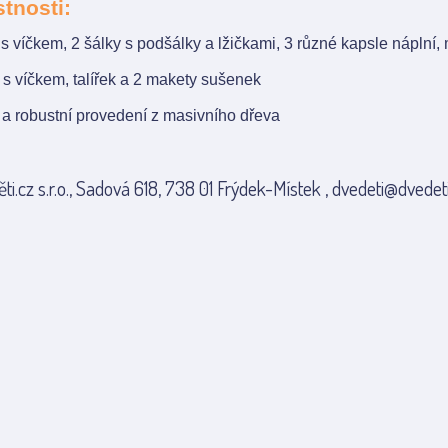
stnosti:
s víčkem, 2 šálky s podšálky a lžičkami, 3 různé kapsle náplní,
s víčkem, talířek a 2 makety sušenek
í a robustní provedení z masivního dřeva
ti.cz s.r.o., Sadová 618, 738 01 Frýdek-Místek , dvedeti@dvedeti