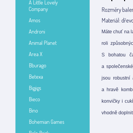
A Little Lovely
Company
Rozměry balen
Materiál: dřevo
Amos
Androni
Máte chuť na 
Animal Planet
roli způsobnýc
Area X
S bohatou ča
Bburago
a společenské
Betexa
jsou robustní
Bigjigs
a hravě kombi
Bieco
konvičky i cuk
Bino
vhodně doplnit
Bohemian Games