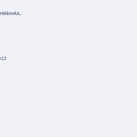
 mlékovka,
.cz