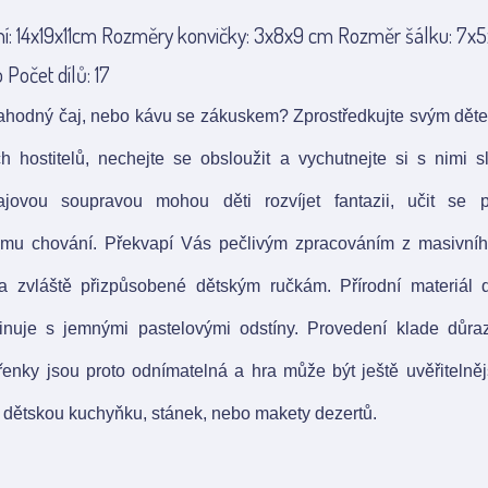
í: 14x19x11cm Rozměry konvičky: 3x8x9 cm Rozměr šálku: 7x
 Počet dílů: 17
lahodný čaj, nebo kávu se zákuskem? Zprostředkujte svým dět
h hostitelů, nechejte se obsloužit a vychutnejte si s nimi s
jovou soupravou mohou děti rozvíjet fantazii, učit se p
mu chování. Překvapí Vás pečlivým zpracováním z masivního
 a zvláště přizpůsobené dětským ručkám. Přírodní materiál
nuje s jemnými pastelovými odstíny. Provedení klade důraz
řenky jsou proto odnímatelná a hra může být ještě uvěřitelně
 dětskou kuchyňku, stánek, nebo makety dezertů.