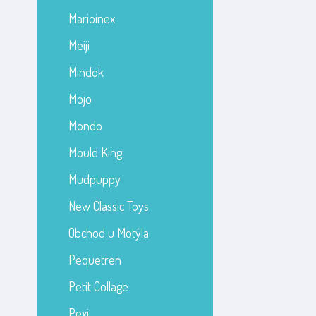
Marioinex
Meiji
Mindok
Mojo
Mondo
Mould King
Mudpuppy
New Classic Toys
Obchod u Motýla
Pequetren
Petit Collage
Pexi