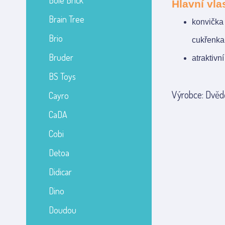
Bole Brick
Hlavní vla
Brain Tree
konvička 
Brio
cukřenka 
Bruder
atraktivn
BS Toys
Výrobce: Dvědě
Cayro
CaDA
Cobi
Detoa
Didicar
Dino
Doudou