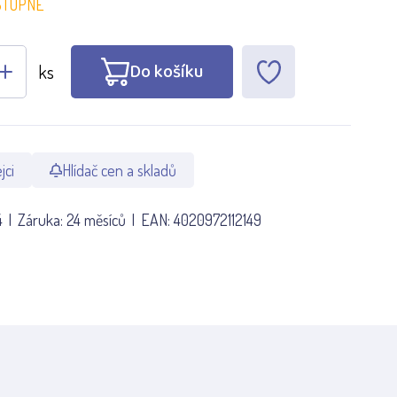
STUPNÉ
Do košíku
ks
jci
Hlídač cen a skladů
4
Záruka:
24 měsíců
EAN:
4020972112149