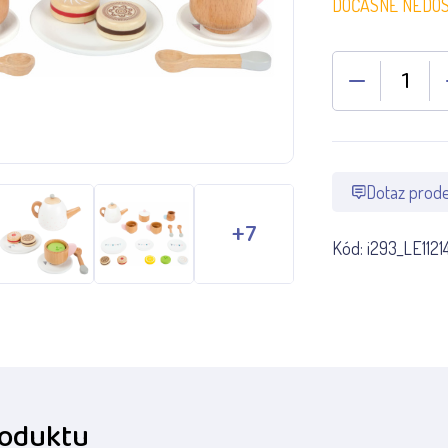
DOČASNĚ NEDO
Dotaz prode
Kód:
i293_LE1121
roduktu