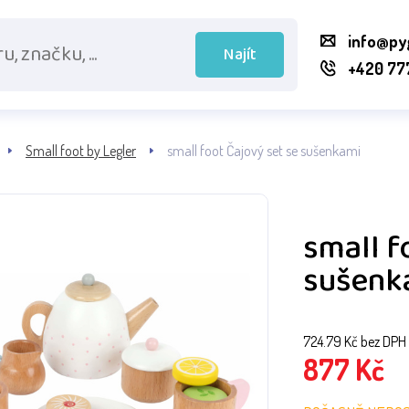
info@py
Najít
+420 77
Small foot by Legler
small foot Čajový set se sušenkami
small f
sušenk
724.79
Kč bez DPH
877
Kč