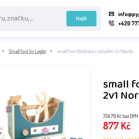
info@py
Najít
+420 77
Small foot by Legler
small foot Bedýnka s nářadím 2v1 Nordic
small 
2v1 Nor
724.79
Kč bez DPH
877
Kč