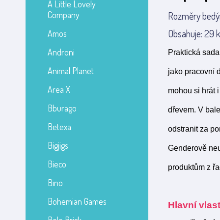
A Little Lovely
Company
Rozměry bedýn
Obsahuje: 29 
Amos
Androni
Praktická sada 
Animal Planet
jako pracovní 
Area X
mohou si hrát 
Bburago
dřevem. V bale
Betexa
odstranit za p
Bigjigs
Genderově neut
Bieco
produktům z řa
Bino
Bohemian Games
Hlavní vlast