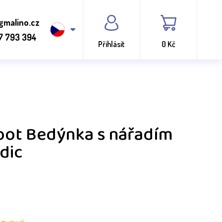
gmalino.cz
7 793 394
Přihlásit
0 Kč
foot Bedýnka s nářadím
dic