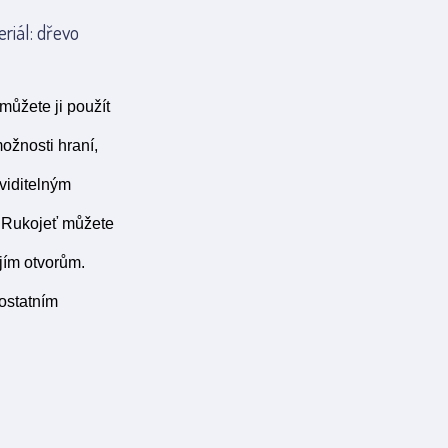
riál: dřevo
můžete ji použít
ožnosti hraní,
viditelným
k. Rukojeť můžete
jím otvorům.
ostatním