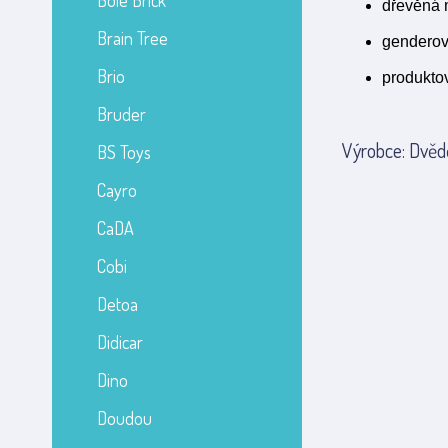
Bole Brick
dřevěná 
Brain Tree
genderov
Brio
produkto
Bruder
Výrobce: Dvědě
BS Toys
Cayro
CaDA
Cobi
Detoa
Didicar
Dino
Doudou