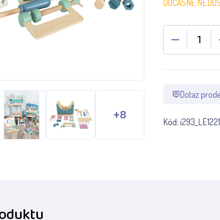
DOČASNĚ NEDO
Dotaz prode
Kód:
i293_LE122
roduktu