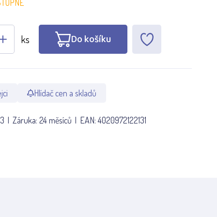
STUPNÉ
Do košíku
ks
jci
Hlídač cen a skladů
13
Záruka:
24 měsíců
EAN:
4020972122131