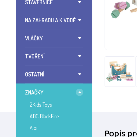
STAVEBNICE
NA ZAHRADU A K VODĚ
VLÁČKY
TVOŘENÍ
OSTATNÍ
ZNAČKY
2Kids Toys
ADC BlackFire
Albi
Popis p