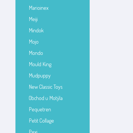
Marioinex
Meiji
Mindok
Mojo
Mondo
Mould King
Mudpuppy
New Classic Toys
Obchod u Motýla
Pequetren
Petit Collage
Pexi