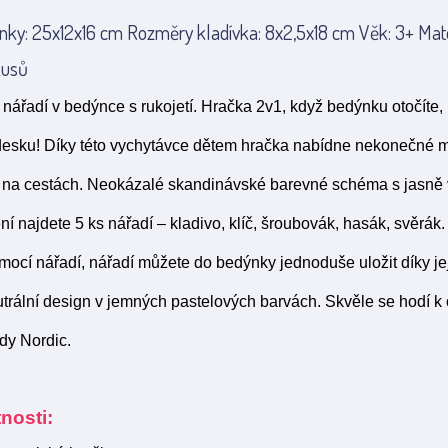
ky: 25x12x16 cm Rozměry kladívka: 8x2,5x18 cm Věk: 3+ Mate
kusů
nářadí v bedýnce s rukojetí. Hračka 2v1, když bedýnku otočíte, 
desku! Díky této vychytávce dětem hračka nabídne nekonečné m
i na cestách. Neokázalé skandinávské barevné schéma s jasně 
ní najdete 5 ks nářadí – kladivo, klíč, šroubovák, hasák, svěrá
omocí nářadí, nářadí můžete do bedýnky jednoduše uložit díky je
rální design v jemných pastelových barvách. Skvěle se hodí k 
dy Nordic.
nosti: