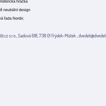
motorická hračka
ě neutrální design
vá řada Nordic
ti.cz s.r.o., Sadová 618, 738 01 Frýdek-Místek , dvedeti@dvedeti