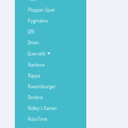
Plopper-Spiel
Pygmalino
QBI
Qman
Quercetti
Rainbow
Rappa
Ravensburger
Reobrix
Ridley's Games
RoboTime