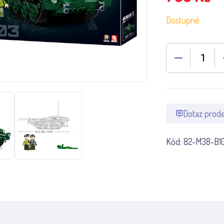
Dostupné
Dotaz prode
Kód:
82-M38-B10