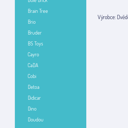
Bole Brick
Brain Tree
Výrobce: Dvědě
Brio
Bruder
BS Toys
Cayro
CaDA
Cobi
Detoa
Didicar
Dino
Doudou