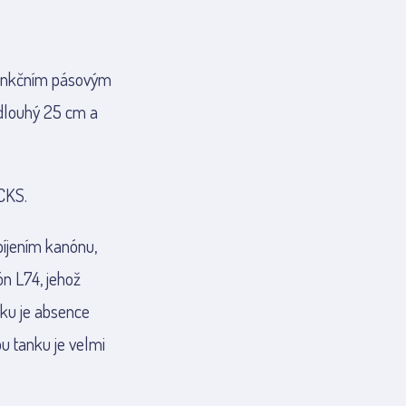
 funkčním pásovým
 dlouhý 25 cm a
CKS.
íjením kanónu,
n L74, jehož
nku je absence
u tanku je velmi