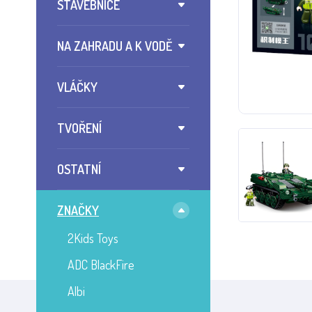
STAVEBNICE
NA ZAHRADU A K VODĚ
VLÁČKY
TVOŘENÍ
OSTATNÍ
ZNAČKY
2Kids Toys
ADC BlackFire
Albi