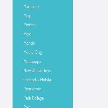
Marioinex
Meiji
Mindok
Mojo
Mondo
Mould King
Mudpuppy
New Classic Toys
Obchod u Motýla
Pequetren
Petit Collage
Pexi