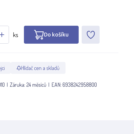
Do košíku
ks
jci
Hlídač cen a skladů
10
Záruka:
24 měsíců
EAN:
6938242958800