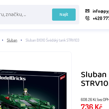
info@py
Najít
+420 77
Sluban
Sluban B1010 Švédský tank STRV103
Sluban
STRV10
608.26
Kč bez DP
736
Kč