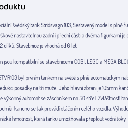
roduktu
eciální švédský tank Stridsvagn 103, Sestavený model s plně
kově nastavitelnou zadní i přední části a dvěma figurkami je
2 dílků. Stavebnice je vhodná od 6 let.
an jsou kompatibilní se stavebnicemi COBI, LEGO a MEGA BLO
STVR103 byl prvním tankem na světě s plně automatickým nab
edukci posádky na tři muže. Jeho hlavní zbraní je 105mm kanó
ťuje výkonný automat se zásobníkem na 50 střel. Zvláštností ta
odměr kanonu se tak provádí otáčením celého vozidla. Výhodo
a nízká hmotnost, která tanku umožňovala přeplout vodní toky.