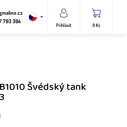
gmalino.cz
7 793 394
Přihlásit
0 Kč
 B1010 Švédský tank
3
H