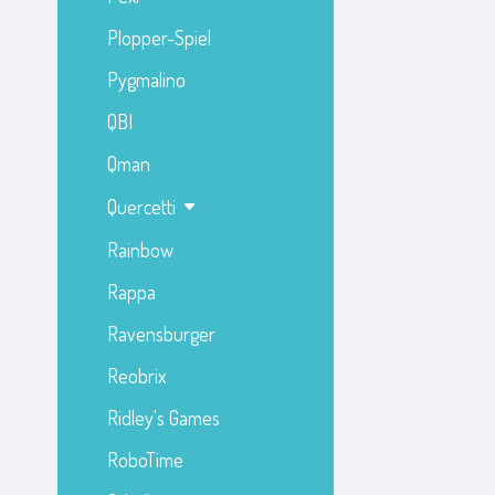
Plopper-Spiel
Pygmalino
QBI
Qman
Quercetti
Rainbow
Rappa
Ravensburger
Reobrix
Ridley's Games
RoboTime