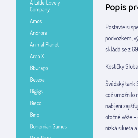
A Little Lovely
Popis p
Company
Amos
Postavte si sp
Androni
podvozkem, výš
Animal Planet
skládá se z 69
Area X
Kostičky Slub
Bburago
Betexa
Švédský tank 
Bigjigs
což umožnilo r
Bieco
nabíjení zajiš
Bino
otočné věže – 
Bohemian Games
nízká silueta 