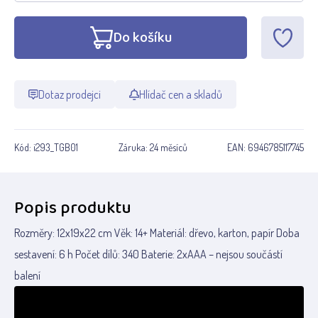
Do košíku
Dotaz prodejci
Hlídač cen a skladů
Kód:
i293_TGB01
Záruka:
24 měsíců
EAN:
6946785117745
Popis produktu
Rozměry: 12x19x22 cm Věk: 14+ Materiál: dřevo, karton, papír Doba
sestavení: 6 h Počet dílů: 340 Baterie: 2xAAA – nejsou součástí
balení