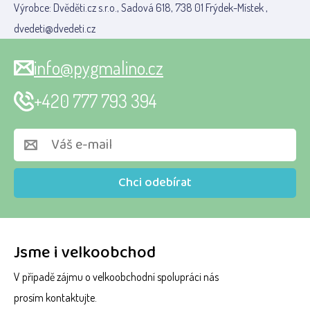
Výrobce: Dvěděti.cz s.r.o., Sadová 618, 738 01 Frýdek-Místek ,
dvedeti@dvedeti.cz
info@pygmalino.cz
+420 777 793 394
Chci odebírat
Jsme i velkoobchod
V případě zájmu o velkoobchodní spolupráci nás
prosím kontaktujte.