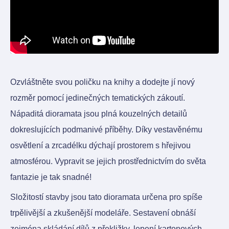
Ozvláštněte svou poličku na knihy a dodejte jí nový
rozměr pomocí jedinečných tematických zákoutí.
Nápaditá dioramata jsou plná kouzelných detailů
dokreslujících podmanivé příběhy. Díky vestavěnému
osvětlení a zrcadélku dýchají prostorem s hřejivou
atmosférou. Vypravit se jejich prostřednictvím do světa
fantazie je tak snadné!
Složitostí stavby jsou tato dioramata určena pro spíše
trpělivější a zkušenější modeláře. Sestavení obnáší
zejména skládání dílů z překližky, lepení kartonových