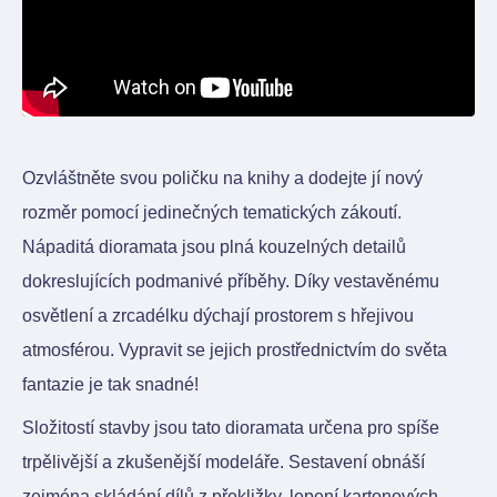
Ozvláštněte svou poličku na knihy a dodejte jí nový
rozměr pomocí jedinečných tematických zákoutí.
Nápaditá dioramata jsou plná kouzelných detailů
dokreslujících podmanivé příběhy. Díky vestavěnému
osvětlení a zrcadélku dýchají prostorem s hřejivou
atmosférou. Vypravit se jejich prostřednictvím do světa
fantazie je tak snadné!
Složitostí stavby jsou tato dioramata určena pro spíše
trpělivější a zkušenější modeláře. Sestavení obnáší
zejména skládání dílů z překližky, lepení kartonových