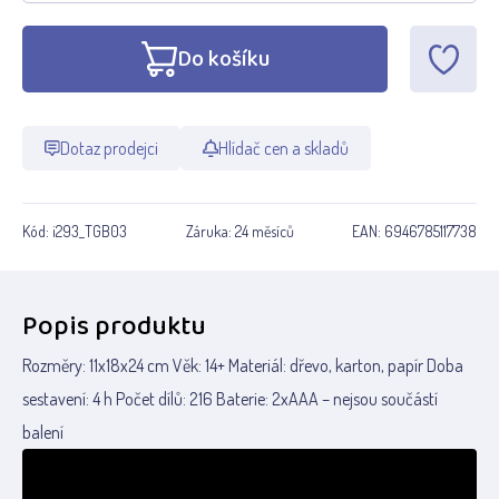
Do košíku
Dotaz prodejci
Hlídač cen a skladů
Kód:
i293_TGB03
Záruka:
24 měsíců
EAN:
6946785117738
Popis produktu
Rozměry: 11x18x24 cm Věk: 14+ Materiál: dřevo, karton, papír Doba
sestavení: 4 h Počet dílů: 216 Baterie: 2xAAA – nejsou součástí
balení