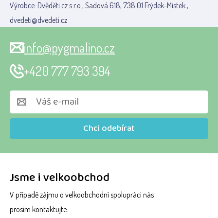
Výrobce: Dvěděti.cz s.r.o., Sadová 618, 738 01 Frýdek-Místek ,
dvedeti@dvedeti.cz
info@pygmalino.cz
+420 777 793 394
Chci odebírat
Jsme i velkoobchod
V případě zájmu o velkoobchodní spolupráci nás
prosím kontaktujte.