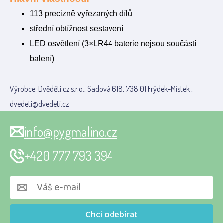
113 precizně vyřezaných dílů
střední obtížnost sestavení
LED osvětlení (3×LR44 baterie nejsou součástí
balení)
Výrobce: Dvěděti.cz s.r.o., Sadová 618, 738 01 Frýdek-Místek ,
dvedeti@dvedeti.cz
info@pygmalino.cz
+420 777 793 394
Chci odebírat