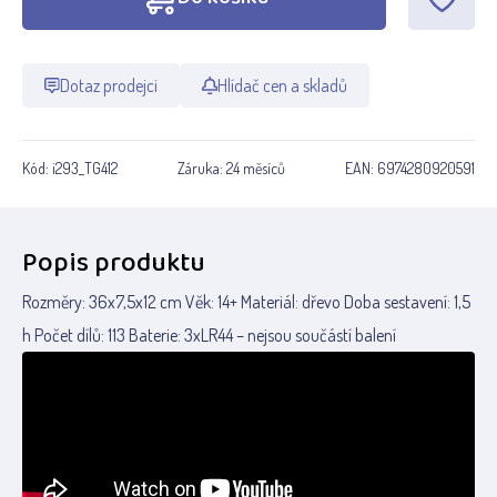
Dotaz prodejci
Hlídač cen a skladů
Kód:
i293_TG412
Záruka:
24 měsíců
EAN:
6974280920591
Popis produktu
Rozměry: 36x7,5x12 cm Věk: 14+ Materiál: dřevo Doba sestavení: 1,5
h Počet dílů: 113 Baterie: 3xLR44 – nejsou součástí balení