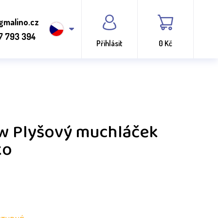
gmalino.cz
7 793 394
Přihlásit
0 Kč
w Plyšový muchláček
ko