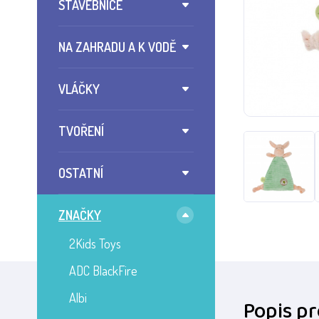
STAVEBNICE
NA ZAHRADU A K VODĚ
VLÁČKY
TVOŘENÍ
OSTATNÍ
ZNAČKY
2Kids Toys
ADC BlackFire
Albi
Popis p