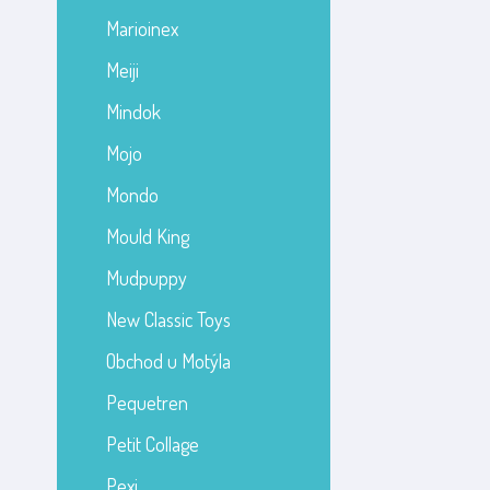
Marioinex
Meiji
Mindok
Mojo
Mondo
Mould King
Mudpuppy
New Classic Toys
Obchod u Motýla
Pequetren
Petit Collage
Pexi