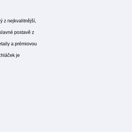
z nejkvalitnější,
slavné postavě z
etaily a prémiovou
chláček je