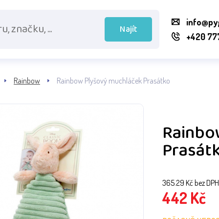
info@py
Najít
+420 77
Rainbow
Rainbow Plyšový muchláček Prasátko
Rainbo
Prasát
365.29
Kč bez DPH
442
Kč