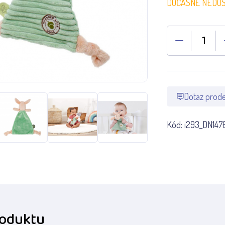
DOČASNĚ NEDO
Dotaz prode
Kód:
i293_DN147
roduktu