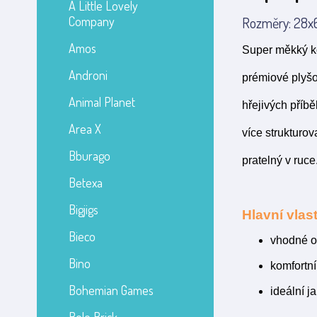
A Little Lovely
Company
Rozměry: 28x6
Amos
Super měkký ko
Androni
prémiové plyšo
Animal Planet
hřejivých příb
Area X
více strukturo
Bburago
pratelný v ruce
Betexa
Bigjigs
Hlavní vlast
Bieco
vhodné o
Bino
komfortn
Bohemian Games
ideální j