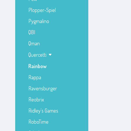
Plopper-Spiel
Pygmalino
QBI
Qman
Quercetti
Rainbow
Rappa
Ravensburger
Reobrix
Ridley's Games
RoboTime