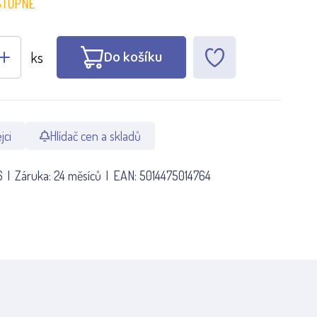
STUPNÉ
Do košíku
ks
jci
Hlídač cen a skladů
6
Záruka:
24 měsíců
EAN:
5014475014764