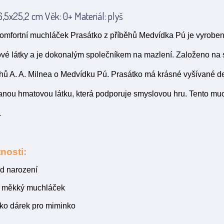
,5x25,2 cm Věk: 0+ Materiál: plyš
mfortní muchláček Prasátko z příběhů Medvídka Pú je vyrobený 
vé látky a je dokonalým společníkem na mazlení. Založeno na 
ěhů A. A. Milnea o Medvídku Pú. Prasátko má krásné vyšívané d
vanou hmatovou látku, která podporuje smyslovou hru. Tento mu
.
nosti:
d narození
í měkký muchláček
ako dárek pro miminko