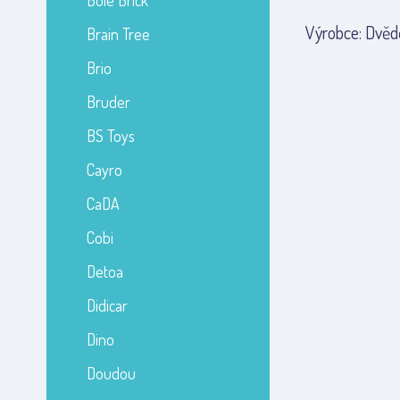
Bole Brick
Výrobce: Dvědě
Brain Tree
Brio
Bruder
BS Toys
Cayro
CaDA
Cobi
Detoa
Didicar
Dino
Doudou