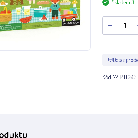
Skladem 3
Dotaz prode
Kód:
72-PTC243
roduktu