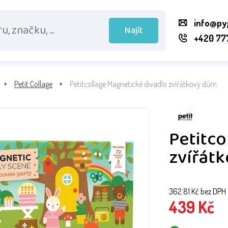
info@py
Najít
+420 77
Petit Collage
Petitcollage Magnetické divadlo zvířátkový dům
Petitco
zvířát
362.81
Kč bez DPH
439
Kč