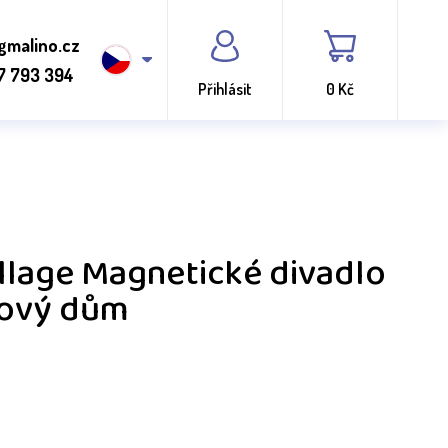
gmalino.cz
7 793 394
Přihlásit
0 Kč
llage Magnetické divadlo
kový dům