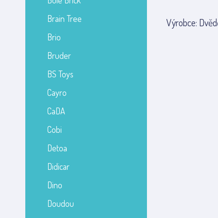
Bole Brick
Brain Tree
Výrobce: Dvědě
Brio
Bruder
BS Toys
Cayro
CaDA
Cobi
Detoa
Didicar
Dino
Doudou