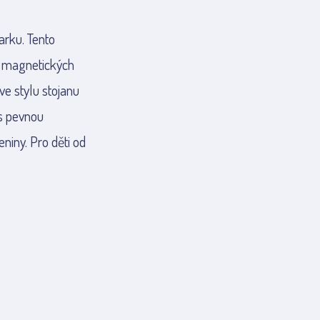
arku. Tento
72 magnetických
ve stylu stojanu
 s pevnou
niny. Pro děti od