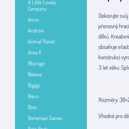
A Little Lovely
Company
Dekorujte svůj
Amos
přenosný hrací
Androni
dílků. Kreativ
Animal Planet
obsahuje elast
Area X
konstrukcí vyr
Bburago
3 let věku. Sp
Betexa
Bigjigs
Bieco
Rozměry: 38×2
Bino
Vhodné pro děti
Bohemian Games