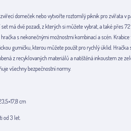
 zvířecí domeček nebo vytvořte roztomilý piknik pro zvířata v p
 set má dvě pozadí, z kterých si můžete vybrat, a také přes 
ní hračka s nekonečnými možnostmi kombinací a scén. Krabice 
ickou gumičku, kterou můžete použít pro rychlý úklid. Hračka
obená z recyklovaných materiálů a natištěná inkoustem ze zele
lňuje všechny bezpečnostní normy.
3,5×17,8 cm
 od 3 let.