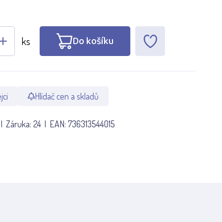
Do košíku
ks
jci
Hlídač cen a skladů
Záruka:
24
EAN:
736313544015