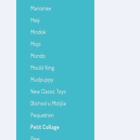
Marioinex
Meiji
Mindok
Mojo
Mondo
Mould King
Mudpuppy
New Classic Toys
Obchod u Motýla
Pequetren
Petit Collage
Pexi