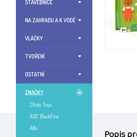
STAVEBNICE
NA ZAHRADU A K VODĚ
VLÁČKY
TVOŘENÍ
OSTATNÍ
ZNAČKY
2Kids Toys
ADC BlackFire
Albi
Popis p