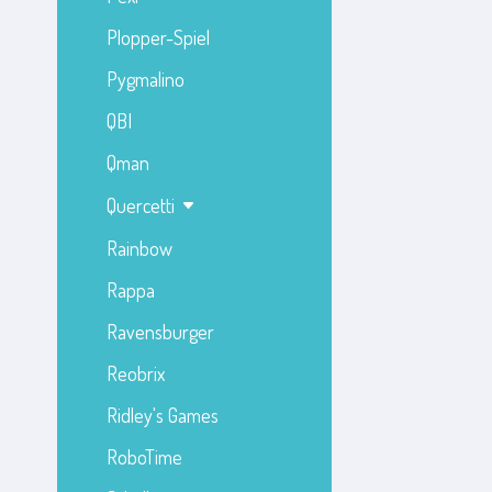
Plopper-Spiel
Pygmalino
QBI
Qman
Quercetti
Rainbow
Rappa
Ravensburger
Reobrix
Ridley's Games
RoboTime