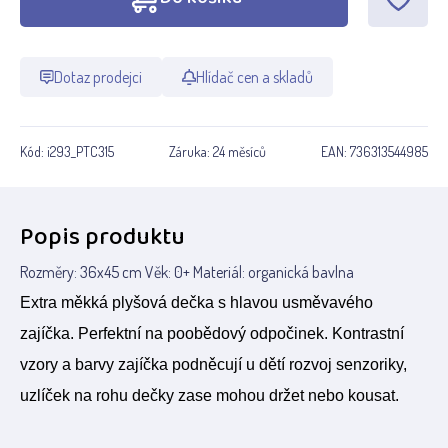
Dotaz prodejci
Hlídač cen a skladů
Kód:
i293_PTC315
Záruka:
24 měsíců
EAN:
736313544985
Popis produktu
Rozměry: 36x45 cm Věk: 0+ Materiál: organická bavlna
Extra měkká plyšová dečka s hlavou usměvavého
zajíčka. Perfektní na poobědový odpočinek. Kontrastní
vzory a barvy zajíčka podněcují u dětí rozvoj senzoriky,
uzlíček na rohu dečky zase mohou držet nebo kousat.