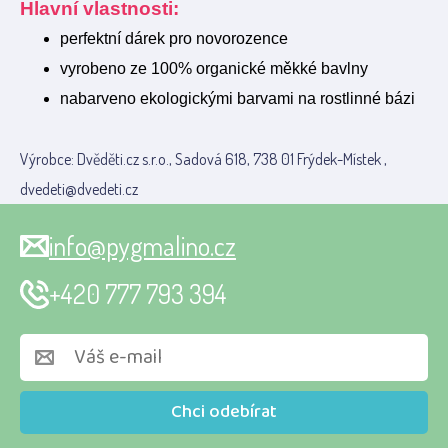
Hlavní vlastnosti:
perfektní dárek pro novorozence
vyrobeno ze 100% organické měkké bavlny
nabarveno ekologickými barvami na rostlinné bázi
Výrobce: Dvěděti.cz s.r.o., Sadová 618, 738 01 Frýdek-Místek ,
dvedeti@dvedeti.cz
info@pygmalino.cz
+420 777 793 394
Chci odebírat