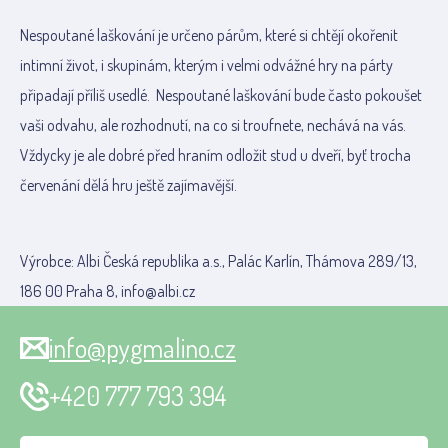
Nespoutané laškování je určeno párům, které si chtějí okořenit
intimní život, i skupinám, kterým i velmi odvážné hry na párty
připadají příliš usedlé. Nespoutané laškování bude často pokoušet
vaši odvahu, ale rozhodnutí, na co si troufnete, nechává na vás.
Vždycky je ale dobré před hraním odložit stud u dveří, byť trocha
červenání dělá hru ještě zajímavější.
Výrobce: Albi Česká republika a.s., Palác Karlín, Thámova 289/13,
186 00 Praha 8, info@albi.cz
info@pygmalino.cz
+420 777 793 394