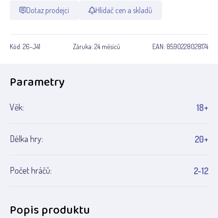
Dotaz prodejci
Hlídač cen a skladů
Kód:
26-J41
Záruka:
24 měsíců
EAN:
8590228028174
Parametry
Věk:
18+
Délka hry:
20+
Počet hráčů:
2-12
Popis produktu