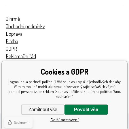
O firmě
Obchodní podmínky
Doprava
Platba
GDPR
Reklamační řád
Kontakty
Cookies a GDPR
Turnaj
Získaná ocenění
Pygmalino a partneři potřebují Váš souhlas k využití jednotlivých dat, aby
Katalog hraček
Vám mimo jiné mohli ukazovat informace týkající se Vašich zájmů
pomocí personalizace reklam. Souhlas udělíte kliknutím na políčko "Ano,
Mapa stránek
souhlasím".
Reklamace
Zamítnout vše
Povolit vše
Další nastavení
Soukromí
Tento eshop dodala firma
BINARGON.cz