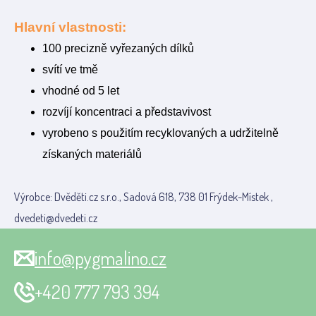
Hlavní vlastnosti:
100 precizně vyřezaných dílků
svítí ve tmě
vhodné od 5 let
rozvíjí koncentraci a představivost
vyrobeno s použitím recyklovaných a udržitelně
získaných materiálů
Výrobce: Dvěděti.cz s.r.o., Sadová 618, 738 01 Frýdek-Místek ,
dvedeti@dvedeti.cz
info@pygmalino.cz
+420 777 793 394