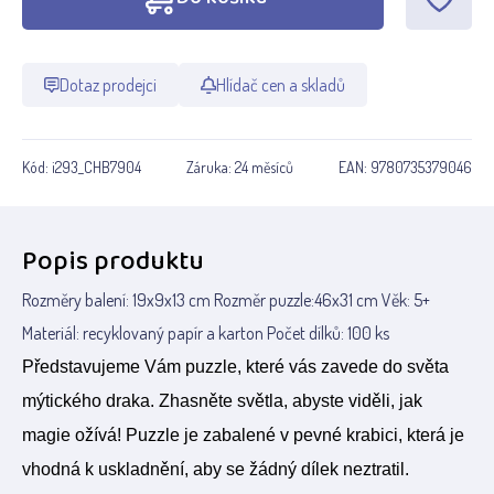
Dotaz prodejci
Hlídač cen a skladů
Kód:
i293_CHB7904
Záruka:
24 měsíců
EAN:
9780735379046
Popis produktu
Rozměry balení: 19x9x13 cm Rozměr puzzle:46x31 cm Věk: 5+
Materiál: recyklovaný papír a karton Počet dílků: 100 ks
Představujeme Vám puzzle, které vás zavede do světa
mýtického draka. Zhasněte světla, abyste viděli, jak
magie ožívá! Puzzle je zabalené v pevné krabici, která je
vhodná k uskladnění, aby se žádný dílek neztratil.