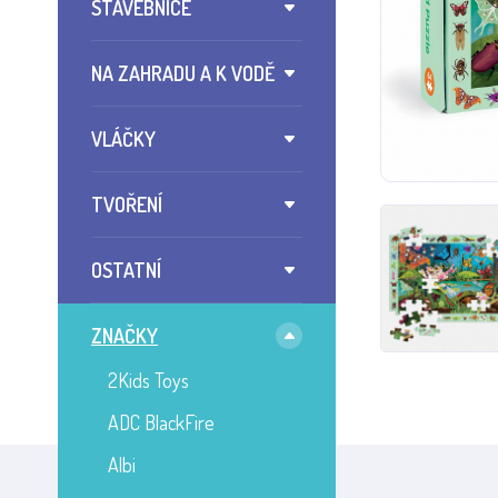
STAVEBNICE
NA ZAHRADU A K VODĚ
VLÁČKY
TVOŘENÍ
OSTATNÍ
ZNAČKY
2Kids Toys
ADC BlackFire
Albi