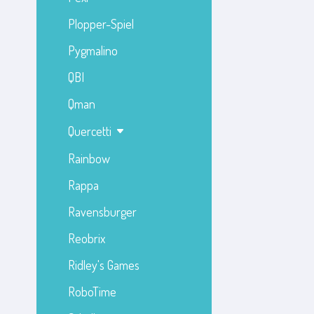
Plopper-Spiel
Pygmalino
QBI
Qman
Quercetti
Rainbow
Rappa
Ravensburger
Reobrix
Ridley's Games
RoboTime