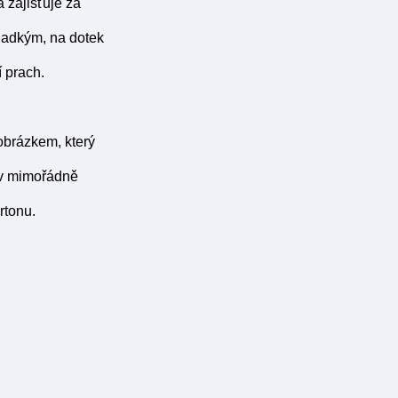
 zajišťuje za
hladkým, na dotek
 prach.
obrázkem, který
o v mimořádně
rtonu.