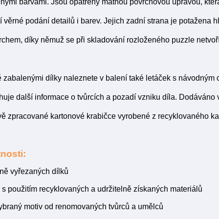
nými barvami. Jsou opatřeny matnou povrchovou úpravou, která
 věrné podání detailů i barev. Jejich zadní strana je potažena 
chem, díky němuž se při skladování rozloženého puzzle netvoří
ě zabalenými dílky naleznete v balení také letáček s návodným 
huje další informace o tvůrcích a pozadí vzniku díla. Dodáván
ě zpracované kartonové krabičce vyrobené z recyklovaného ka
nosti:
zně vyřezaných dílků
s použitím recyklovaných a udržitelně získaných materiálů
vybraný motiv od renomovaných tvůrců a umělců