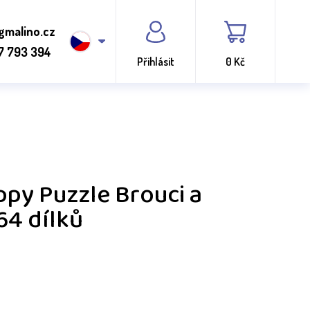
gmalino.cz
7 793 394
Přihlásit
0 Kč
py Puzzle Brouci a
64 dílků