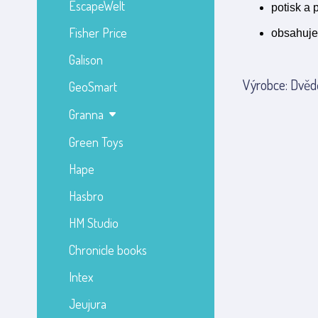
EscapeWelt
potisk a 
Fisher Price
obsahuje
Galison
Výrobce: Dvědě
GeoSmart
Granna
Green Toys
Hape
Hasbro
HM Studio
Chronicle books
Intex
Jeujura