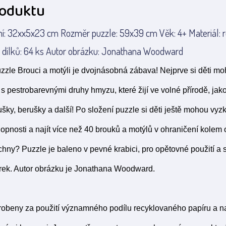
roduktu
í: 32xx5x23 cm Rozměr puzzle: 59x39 cm Věk: 4+ Materiál: r
t dílků: 64 ks Autor obrázku: Jonathana Woodward
zle Brouci a motýli je dvojnásobná zábava! Nejprve si děti m
s pestrobarevnými druhy hmyzu, které žijí ve volné přírodě, jak
ušky, berušky a další! Po složení puzzle si děti ještě mohou vyz
opnosti a najít více než 40 brouků a motýlů v ohraničení kolem
chny? Puzzle je baleno v pevné krabici, pro opětovné použití a 
árek. Autor obrázku je Jonathana Woodward.
robeny za použití významného podílu recyklovaného papíru a na