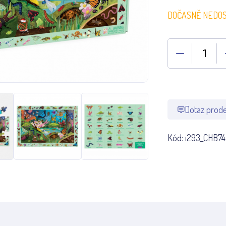
DOČASNĚ NEDO
Dotaz prode
Kód:
i293_CHB7