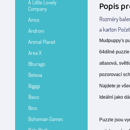
A Little Lovely
Popis p
Company
Rozměry balen
Amos
a karton Poče
Androni
Mudpuppy's puz
Animal Planet
64dílné puzzle 
Area X
Bburago
atlasová, světl
Betexa
pozorovací sch
Bigjigs
Najdete je vše
Bieco
Ideální jako d
Bino
Bohemian Games
Puzzle jsou vy