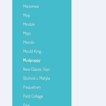
Marioinex
Meiji
Mindok
Mojo
Mondo
Mould King
Mudpuppy
New Classic Toys
Obchod u Motýla
Pequetren
Petit Collage
Pexi