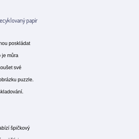
ecyklovaný papír
ohou poskládat
o je můra
koušet své
 obrázku puzzle.
skladování.
bízí špičkový