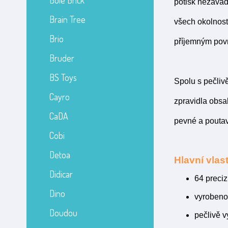
Bole Brick
potisk nezávad
Brain Tree
všech okolností
Brio
příjemným povr
Bruder
BS Toys
Spolu s pečliv
Cayro
zpravidla obsa
CaDA
pevné a poutav
Cobi
Detoa
Hlavní vlast
Didicar
64 preci
Dino
vyrobeno 
Doudou
pečlivě 