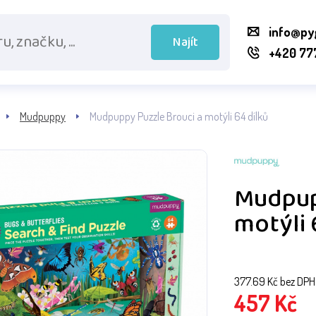
info@py
Najít
+420 77
Mudpuppy
Mudpuppy Puzzle Brouci a motýli 64 dílků
Mudpup
motýli 
377.69
Kč bez DPH
457
Kč