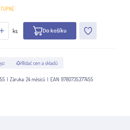
STUPNÉ
Do košíku
ks
jci
Hlídač cen a skladů
455
Záruka:
24 měsíců
EAN:
9780735377455