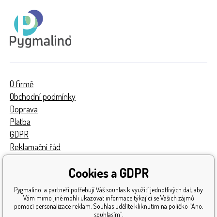
O firmě
Obchodní podmínky
Doprava
Platba
GDPR
Reklamační řád
Kontakty
Cookies a GDPR
Turnaj
Získaná ocenění
Pygmalino a partneři potřebují Váš souhlas k využití jednotlivých dat, aby
Katalog hraček
Vám mimo jiné mohli ukazovat informace týkající se Vašich zájmů
pomocí personalizace reklam. Souhlas udělíte kliknutím na políčko "Ano,
Mapa stránek
souhlasím".