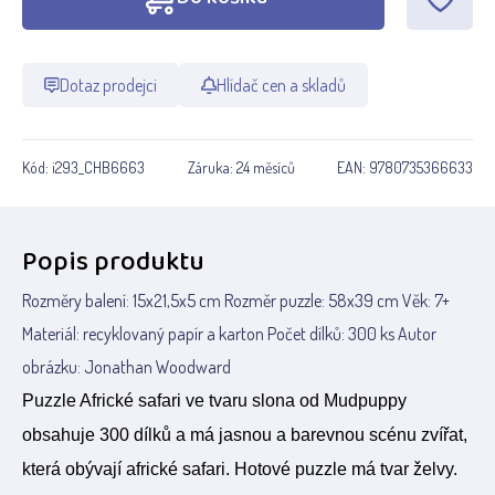
Dotaz prodejci
Hlídač cen a skladů
Kód:
i293_CHB6663
Záruka:
24 měsíců
EAN:
9780735366633
Popis produktu
Rozměry balení: 15x21,5x5 cm Rozměr puzzle: 58x39 cm Věk: 7+
Materiál: recyklovaný papír a karton Počet dílků: 300 ks Autor
obrázku: Jonathan Woodward
Puzzle Africké safari ve tvaru slona od Mudpuppy
obsahuje 300 dílků a má jasnou a barevnou scénu zvířat,
která obývají africké safari. Hotové puzzle má tvar želvy.