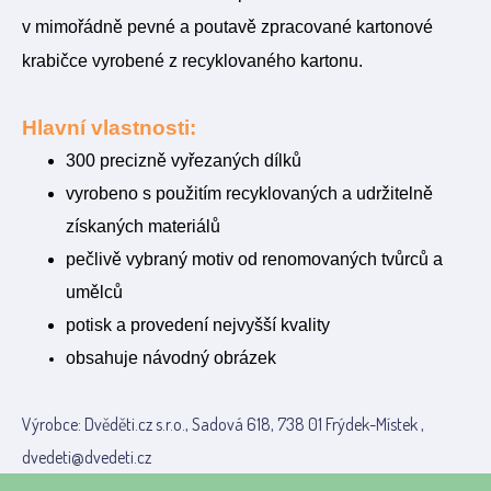
v mimořádně pevné a poutavě zpracované kartonové
krabičce vyrobené z recyklovaného kartonu.
Hlavní vlastnosti:
300 precizně vyřezaných dílků
vyrobeno s použitím recyklovaných a udržitelně
získaných materiálů
pečlivě vybraný motiv od renomovaných tvůrců a
umělců
potisk a provedení nejvyšší kvality
obsahuje návodný obrázek
Výrobce: Dvěděti.cz s.r.o., Sadová 618, 738 01 Frýdek-Místek ,
dvedeti@dvedeti.cz