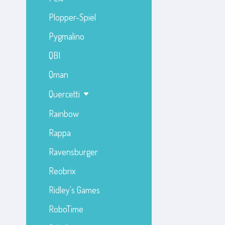
Plopper-Spiel
Pygmalino
QBI
Qman
Quercetti
Rainbow
Rappa
Ravensburger
Reobrix
Ridley's Games
RoboTime