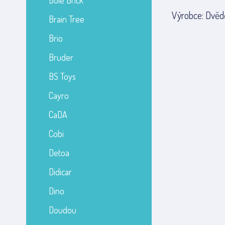
Bole Brick
Výrobce: Dvědě
Brain Tree
Brio
Bruder
BS Toys
Cayro
CaDA
Cobi
Detoa
Didicar
Dino
Doudou