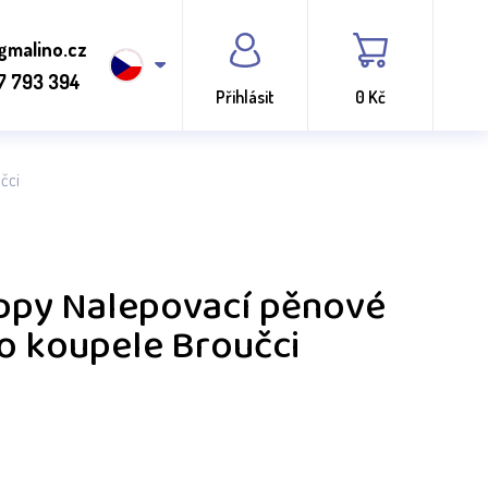
gmalino.cz
7 793 394
Přihlásit
0 Kč
čci
py Nalepovací pěnové
o koupele Broučci