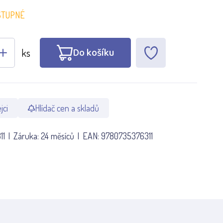
STUPNÉ
Do košíku
ks
jci
Hlídač cen a skladů
11
Záruka:
24 měsíců
EAN:
9780735376311