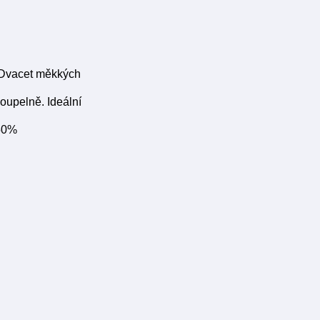
. Dvacet měkkých
oupelně. Ideální
 50%