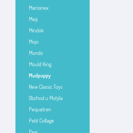
Marioinex
Meiji
Mindok
Mojo
Mondo
Mould King
Mudpuppy
New Classic Toys
Obchod u Motýla
Pequetren
Petit Collage
Pexi