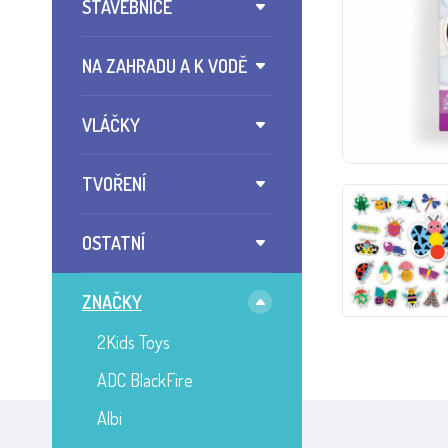
STAVEBNICE
NA ZAHRADU A K VODĚ
VLÁČKY
TVOŘENÍ
OSTATNÍ
ZNAČKY
2Kids Toys
ADC BlackFire
Albi