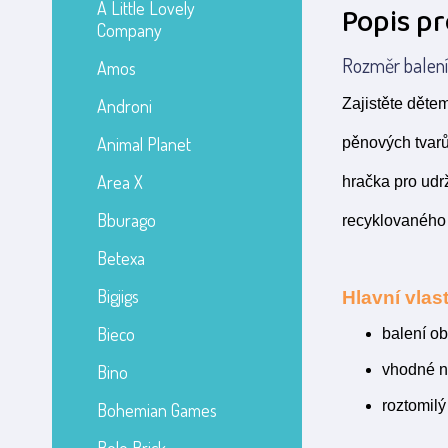
A Little Lovely
Popis p
Company
Rozměr balení:
Amos
Androni
Zajistěte děte
Animal Planet
pěnových tvarů
Area X
hračka pro udr
Bburago
recyklovaného 
Betexa
Bigjigs
Hlavní vlast
Bieco
balení o
Bino
vhodné n
roztomilý
Bohemian Games