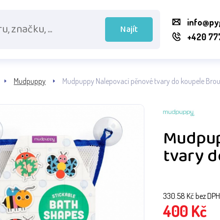
info@py
Najít
+420 77
Mudpuppy
Mudpuppy Nalepovací pěnové tvary do koupele Brou
Mudpup
tvary d
330.58
Kč bez DPH
400
Kč