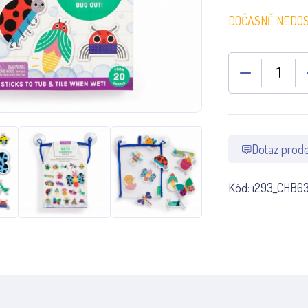
DOČASNĚ NEDO
Dotaz prode
Kód:
i293_CHB63