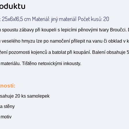
roduktu
 25x6x16,5 cm Materiál: jiný materiál Počet kusů: 20
m spoustu zábavy při koupeli s lepicími pěnovými tvary Broučci
 veselého hmyzu lze po namočení přilepit na vanu či obklad v k
žení pozornosti kojenců a batolat při koupání. Balení obsahuje
materiálu. Tištěno netoxickými inkousty.
nosti:
bsahuje 20 ks samolepek
a stěny
 motiv