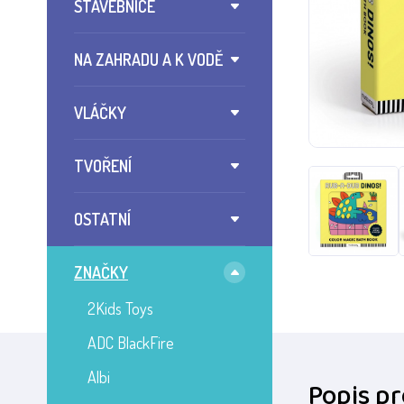
STAVEBNICE
NA ZAHRADU A K VODĚ
VLÁČKY
TVOŘENÍ
OSTATNÍ
ZNAČKY
2Kids Toys
ADC BlackFire
Albi
Popis p