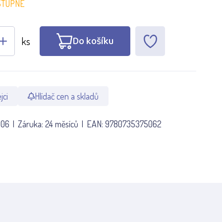
STUPNÉ
Do košíku
ks
jci
Hlídač cen a skladů
506
Záruka:
24 měsíců
EAN:
9780735375062