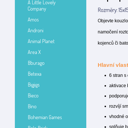
A Little Lovely
Company
Rozměry: 15x15
Amos
Objevte kouzlo
Androni
namočení rozto
Animal Planet
kojenců či bato
Area X
Bburago
Hlavní vlast
Betexa
6 stran s
Bigjigs
aktivace
Bieco
podporuj
Bino
rozvíjí s
Bohemian Games
vhodné o
splňuje 