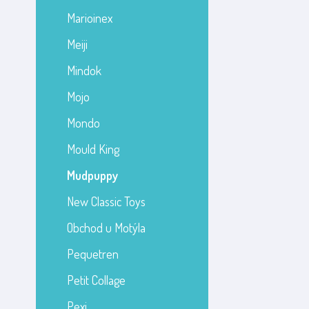
Marioinex
Meiji
Mindok
Mojo
Mondo
Mould King
Mudpuppy
New Classic Toys
Obchod u Motýla
Pequetren
Petit Collage
Pexi