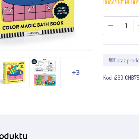
DOČASNĚ NEDO
Dotaz prode
Kód:
i293_CHB7
roduktu