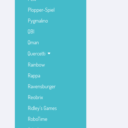
Plopper-Spiel
Pygmalino
QBI
Qman
Quercetti
Rainbow
Rappa
Ravensburger
Reobrix
Ridley's Games
RoboTime