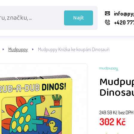
info@py
Najít
+420 77
Mudpuppy
Mudpuppy Knížka ke koupání Dinosauři
Mudpup
Dinosau
249.59
Kč bez DPH
302
Kč