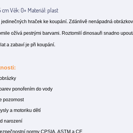
 cm Věk: 0+ Materiál: plast
 jedinečných hraček ke koupání. Zdánlivě nenápadná obrázkov
mile ožívá pestrými barvami. Roztomilí dinosauři snadno upout
lat a zabaví je při koupání.
nosti:
 obrázky
 barev ponořením do vody
e pozornost
mysly a motoriku dětí
d narození
bezpečnostní normy CPSIA, ASTM a CE