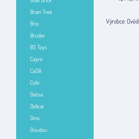
Bole Brick
Brain Tree
Výrobce: Dvědě
Brio
Bruder
BS Toys
Cayro
CaDA
Cobi
Detoa
Didicar
Dino
Doudou