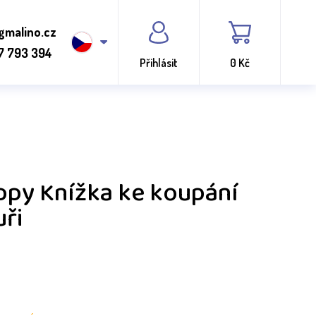
gmalino.cz
7 793 394
Přihlásit
0 Kč
py Knížka ke koupání
ři