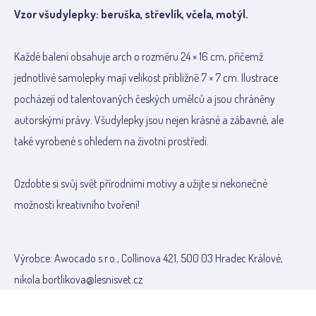
Vzor všudylepky: beruška, střevlík, včela, motýl.
Každé balení obsahuje arch o rozměru 24 × 16 cm, přičemž
jednotlivé samolepky mají velikost přibližně 7 × 7 cm. Ilustrace
pocházejí od talentovaných českých umělců a jsou chráněny
autorskými právy. Všudylepky jsou nejen krásné a zábavné, ale
také vyrobené s ohledem na životní prostředí.
Ozdobte si svůj svět přírodními motivy a užijte si nekonečné
možnosti kreativního tvoření!
Výrobce: Awocado s.r.o., Collinova 421, 500 03 Hradec Králové,
nikola.bortlikova@lesnisvet.cz