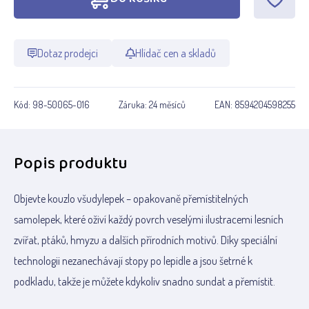
Dotaz prodejci
Hlídač cen a skladů
Kód:
98-50065-016
Záruka:
24 měsíců
EAN:
8594204598255
Popis produktu
Objevte kouzlo všudylepek – opakovaně přemístitelných
samolepek, které oživí každý povrch veselými ilustracemi lesních
zvířat, ptáků, hmyzu a dalších přírodních motivů. Díky speciální
technologii nezanechávají stopy po lepidle a jsou šetrné k
podkladu, takže je můžete kdykoliv snadno sundat a přemístit.