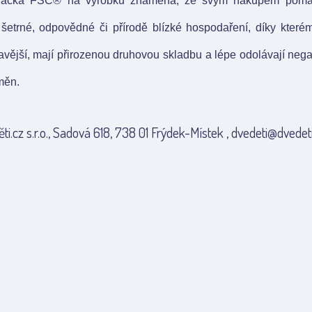
načka FSC® na výrobku znamená, že svým nákupem pomáhá
šetrné, odpovědné či přírodě blízké hospodaření, díky které
dravější, mají přirozenou druhovou skladbu a lépe odolávají ne
měn.
ti.cz s.r.o., Sadová 618, 738 01 Frýdek-Místek , dvedeti@dvedeti