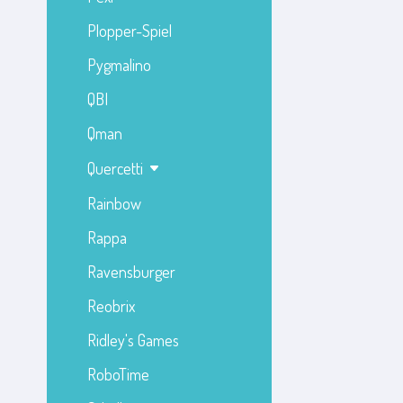
Plopper-Spiel
Pygmalino
QBI
Qman
Quercetti
Rainbow
Rappa
Ravensburger
Reobrix
Ridley's Games
RoboTime