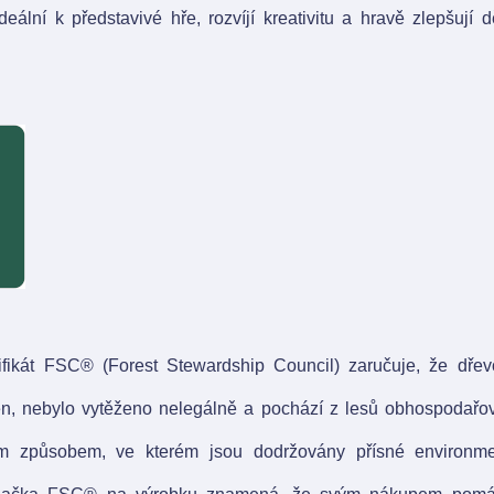
 ideální k představivé hře, rozvíjí kreativitu a hravě zlepšují 
ifikát FSC® (Forest Stewardship Council) zaručuje, že dřev
en, nebylo vytěženo nelegálně a pochází z lesů obhospodařo
ým způsobem, ve kterém jsou dodržovány přísné environmen