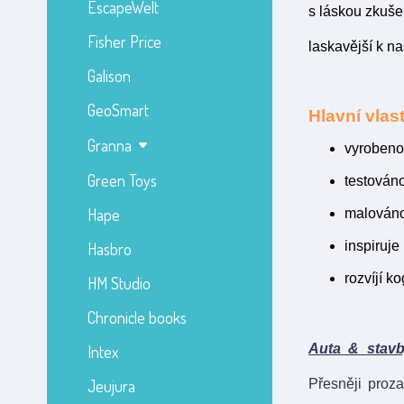
EscapeWelt
s láskou zkušen
Fisher Price
laskavější k na
Galison
GeoSmart
Hlavní vlast
Granna
vyrobeno 
Green Toys
testováno
Hape
malováno
inspiruje
Hasbro
rozvíjí k
HM Studio
Chronicle books
Auta & stavb
Intex
Jeujura
Přesněji proza