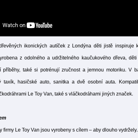
evěných ikonických autíček z Londýna děti jistě inspiruje k
vyrobena z odolného a udržitelného kaučukového dřeva, děti
ní příběhy, také si potrénují zručnost a jemnou motoriku. V 
ý taxík, hasičské auto, sanitka a dvě osobní auta. Kompati
čkodráhrami Le Toy Van, také s vláčkodráhami jiných značek.
lem
 firmy Le Toy Van jsou vyrobeny s cílem – aby dlouho vydržel