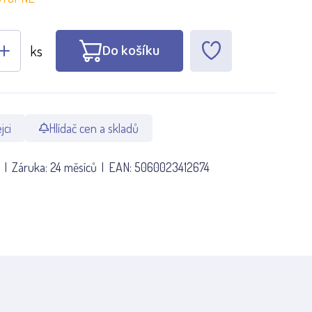
Do košíku
ks
jci
Hlídač cen a skladů
Záruka:
24 měsíců
EAN:
5060023412674