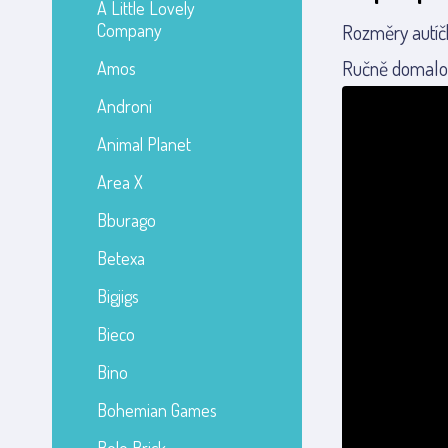
A Little Lovely
Company
Rozměry autíč
Ručně domalov
Amos
Androni
Animal Planet
Area X
Bburago
Betexa
Bigjigs
Bieco
Bino
Bohemian Games