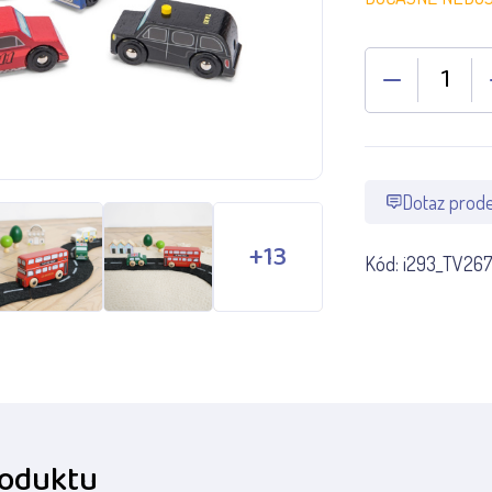
Dotaz prode
Kód:
i293_TV267
roduktu