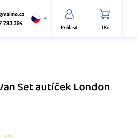
gmalino.cz
7 793 394
Přihlásit
0 Kč
Van Set autíček London
STUPNÉ