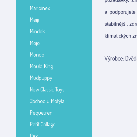
požadavky. Z
Marioinex
a podporujete 
Meiji
stabilnější, z
Mindok
klimatických z
Mojo
Mondo
Výrobce: Dvědě
Mould King
Mudpuppy
New Classic Toys
Obchod u Motýla
Pequetren
Petit Collage
Pexi