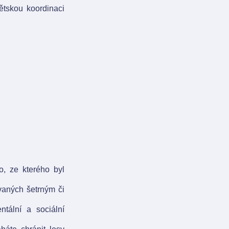
dětskou koordinaci
o, ze kterého byl
vaných šetrným či
tální a sociální