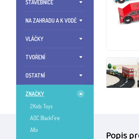
STAVEBNICE
NA ZAHRADU A K VODĚ
VLÁČKY
TVOŘENÍ
OSTATNÍ
ZNAČKY
2Kids Toys
ADC BlackFire
Albi
Popis p