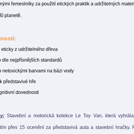
ými řemeslníky za použití etických praktik a udržitelných materi
ší planetě.
nosti:
eticky z udržitelného dřeva
 dle nejpřísnějších standardů
 netoxickými barvami na bázi vody
 k představivé hře
ognitivní dovednosti
y:
Stavební a motorická kolekce Le Toy Van, která vyhrál
tím přes 15 ocenění za představivá auta a stavební hračky. 