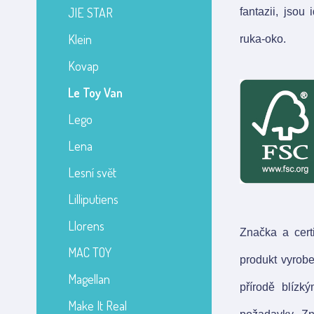
JIE STAR
fantazii, jsou
Klein
ruka‑oko.
Kovap
Le Toy Van
Lego
Lena
Lesní svět
Lilliputiens
Llorens
Značka a cert
MAC TOY
produkt vyrob
Magellan
přírodě blízk
Make It Real