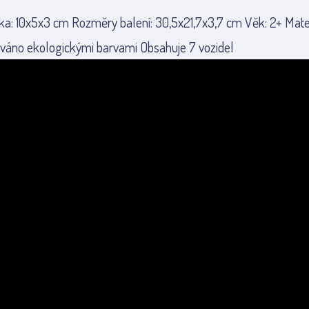
ka: 10x5x3 cm Rozměry balení: 30,5x21,7x3,7 cm Věk: 2+ Mate
áno ekologickými barvami Obsahuje 7 vozidel