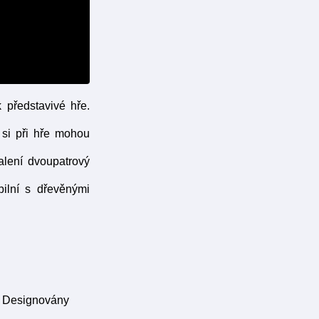
 představivé hře.
 si při hře mohou
balení dvoupatrový
bilní s dřevěnými
y. Designovány