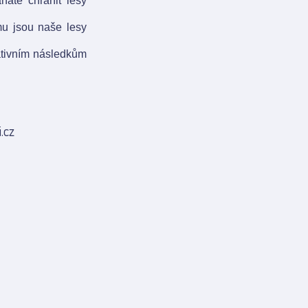
te chránit lesy
mu jsou naše lesy
gativním následkům
.cz