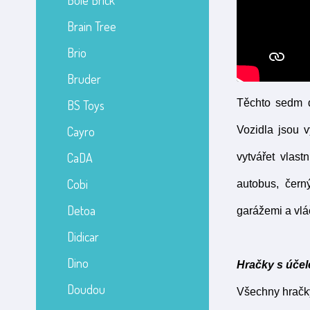
Bole Brick
Brain Tree
Brio
Bruder
Těchto sedm dř
BS Toys
Cayro
Vozidla jsou 
CaDA
vytvářet vlast
Cobi
autobus, čern
Detoa
garážemi a vlá
Didicar
Dino
Hračky s úče
Doudou
Všechny hračky