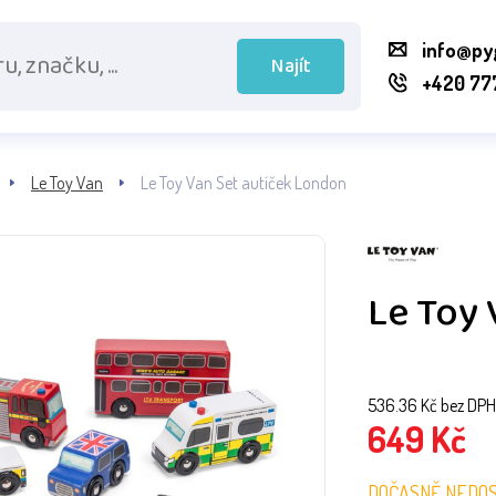
info@py
Najít
+420 77
Le Toy Van
Le Toy Van Set autíček London
Le Toy 
536.36
Kč bez DPH
649
Kč
DOČASNĚ NEDO