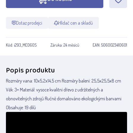
Dotaz prodejci
Hlídač cen a skladů
Kód:
i293_ME060S
Záruka:
24 měsíců
EAN:
5060023410601
Popis produktu
Rozměry vana: 10x5,2x14,5 cm Rozměry balení: 25,5x25,5x8 cm
Věk: 3+ Materiál: vysoce kvalitní dřevo z udržitelných a
obnovitelných zdrojů Ručně domalováno ekologickými barvami
Obsahuje: 19 dílů