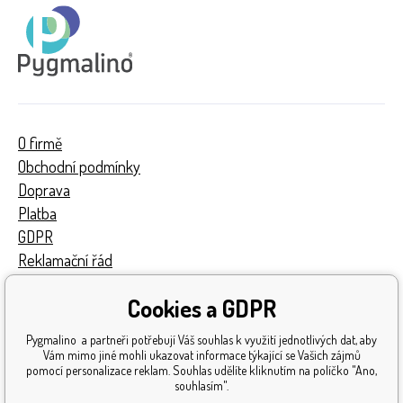
O firmě
Obchodní podmínky
Doprava
Platba
GDPR
Reklamační řád
Kontakty
Cookies a GDPR
Turnaj
Získaná ocenění
Pygmalino a partneři potřebují Váš souhlas k využití jednotlivých dat, aby
Katalog hraček
Vám mimo jiné mohli ukazovat informace týkající se Vašich zájmů
pomocí personalizace reklam. Souhlas udělíte kliknutím na políčko "Ano,
Mapa stránek
souhlasím".
Reklamace