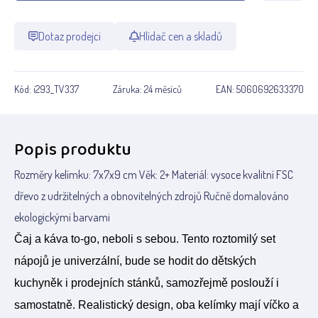
Dotaz prodejci
Hlídač cen a skladů
Kód:
i293_TV337
Záruka:
24 měsíců
EAN:
5060692633370
Popis produktu
Rozměry kelímku: 7x7x9 cm Věk: 2+ Materiál: vysoce kvalitní FSC
dřevo z udržitelných a obnovitelných zdrojů Ručně domalováno
ekologickými barvami
Čaj a káva to-go, neboli s sebou. Tento roztomilý set
nápojů je univerzální, bude se hodit do dětských
kuchyněk i prodejních stánků, samozřejmě poslouží i
samostatně. Realistický design, oba kelímky mají víčko a