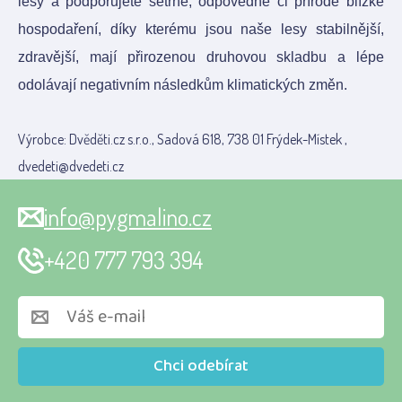
lesy a podporujete šetrné, odpovědné či přírodě blízké
hospodaření, díky kterému jsou naše lesy stabilnější,
zdravější, mají přirozenou druhovou skladbu a lépe
odolávají negativním následkům klimatických změn.
Výrobce: Dvěděti.cz s.r.o., Sadová 618, 738 01 Frýdek-Místek ,
dvedeti@dvedeti.cz
info@pygmalino.cz
+420 777 793 394
Chci odebírat