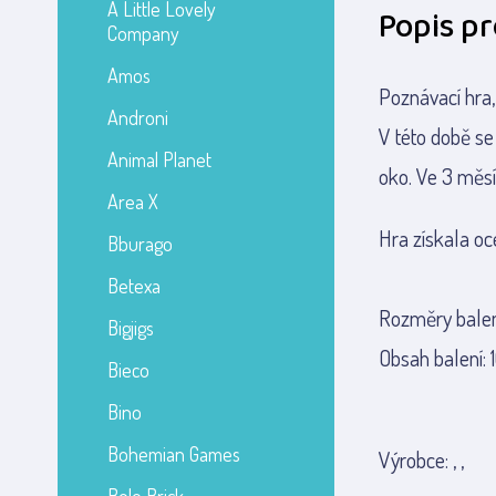
A Little Lovely
Popis p
Company
Amos
Poznávací hra,
Androni
V této době se
Animal Planet
oko. Ve 3 měsíc
Area X
Hra získala o
Bburago
Betexa
Rozměry balení
Bigjigs
Obsah balení: 
Bieco
Bino
Bohemian Games
Výrobce: , ,