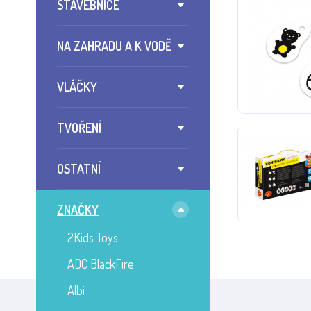
STAVEBNICE
NA ZAHRADU A K VODĚ
VLÁČKY
TVOŘENÍ
OSTATNÍ
ZNAČKY
2Kids Toys
ADC BlackFire
Albi