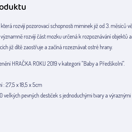
roduktu
 která rozvíjí pozorovací schopnosti miminek již od 3. měsíců v
 významně rozvíjí část mozku určená k rozpoznávání objektů a
ích již dítě zaostřuje a začíná rozeznávat ostré hrany.
cenění HRAČKA ROKU 2019 v kategorii "Baby a Předškolní".
 : 27,5 x 18,5 x 5cm
10 velkých pevných destiček s jednoduchými tvary a výraznými 