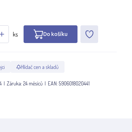
Do košíku
ks
jci
Hlídač cen a skladů
4
Záruka:
24 měsíců
EAN:
5906018020441