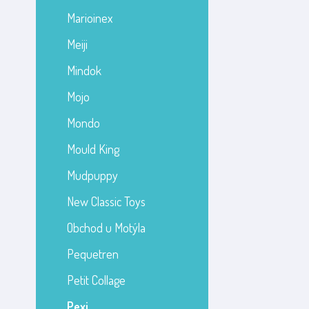
Marioinex
Meiji
Mindok
Mojo
Mondo
Mould King
Mudpuppy
New Classic Toys
Obchod u Motýla
Pequetren
Petit Collage
Pexi