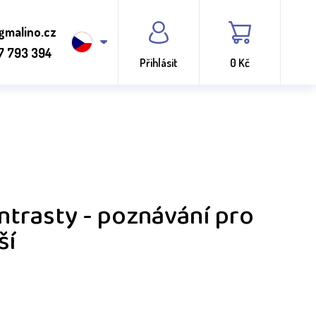
gmalino.cz
7 793 394
Přihlásit
0 Kč
ntrasty - poznávání pro
ší