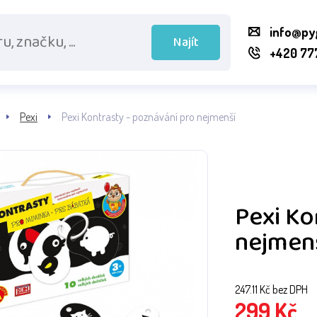
info@py
Najít
+420 77
Pexi
Pexi Kontrasty - poznávání pro nejmenší
Pexi Ko
nejmen
247.11
Kč bez DPH
299
Kč