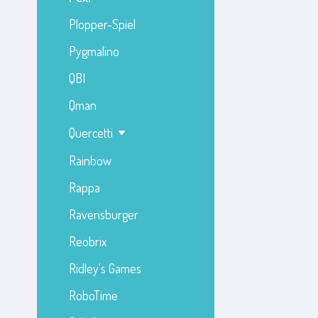
Plopper-Spiel
Pygmalino
QBI
Qman
Quercetti
Rainbow
Rappa
Ravensburger
Reobrix
Ridley's Games
RoboTime