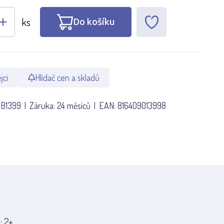
Do košíku
ks
jci
Hlídač cen a skladů
GB1399
Záruka:
24 měsíců
EAN:
816409013998
: 2+