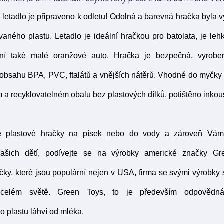
 letadlo je připraveno k odletu! Odolná a barevná hračka byla
ovaného plastu. Letadlo je ideální hračkou pro batolata, je l
ení také malé oranžové auto. Hračka je bezpečná, vyrobe
 obsahu BPA, PVC, ftalátů a vnějších nátěrů. Vhodné do myčky
 a recyklovatelném obalu bez plastových dílků, potištěno inkous
e plastové hračky na písek nebo do vody a zároveň Vám
Vašich dětí, podívejte se na výrobky americké značky Gr
čky, které jsou populární nejen v USA, firma se svými výrobky s
celém světě. Green Toys, to je především odpovědná
o plastu láhví od mléka.