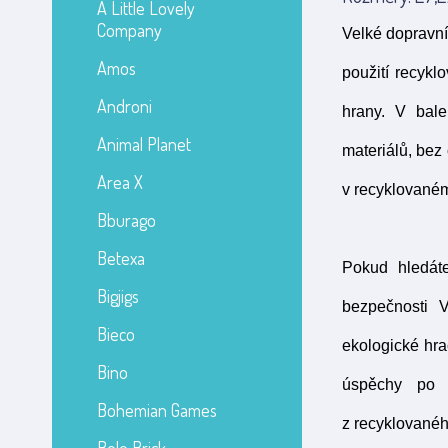
A Little Lovely
Company
Velké dopravní
Amos
použití recykl
Androni
hrany. V bal
Animal Planet
materiálů, bez
Area X
v recyklovaném
Bburago
Betexa
Pokud hledát
Bigjigs
bezpečnosti 
Bieco
ekologické hra
Bino
úspěchy po 
Bohemian Games
z recyklovanéh