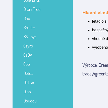
Bole Brick
Brain Tree
Hlavní vlast
Brio
letadlo s
Bruder
bezpečný
BS Toys
vhodné d
Cayro
vyrobeno
CaDA
Cobi
Výrobce: Green
trade@greento
Detoa
Didicar
Dino
Doudou