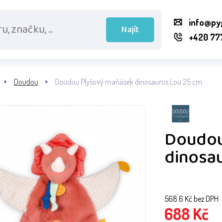
info@py
Najít
+420 77
Doudou
Doudou Plyšový maňásek dinosaurus Lou 25 cm
Doudou
dinosa
568.6
Kč bez DPH
688
Kč