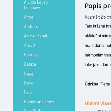
A Little Lovely
Popis p
Company
Rozměr: 25 cm 
Amos
Androni
Tato krásná hra
Animal Planet
uklidnění mimi
Area X
hraní doma neb
Bburago
harmoniím tren
Betexa
také jako dárek
Bigjigs
Bieco
Údržba:
Perte 
Bino
Bohemian Games
Hlavní vlast