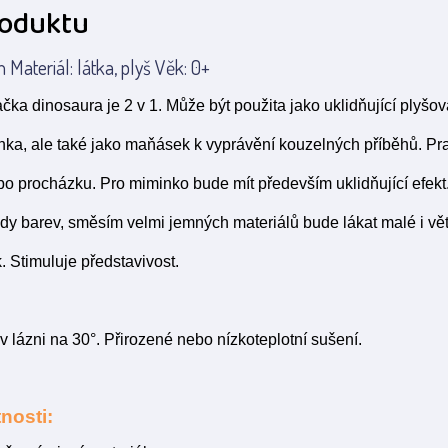
roduktu
Materiál: látka, plyš Věk: 0+
čka dinosaura je 2 v 1. Může být použita jako uklidňující plyšo
nka, ale také jako maňásek k vyprávění kouzelných příběhů. Pr
o procházku. Pro miminko bude mít především uklidňující efek
dy barev, směsím velmi jemných materiálů bude lákat malé i větší
. Stimuluje představivost.
v lázni na 30°. Přirozené nebo nízkoteplotní sušení.
nosti: