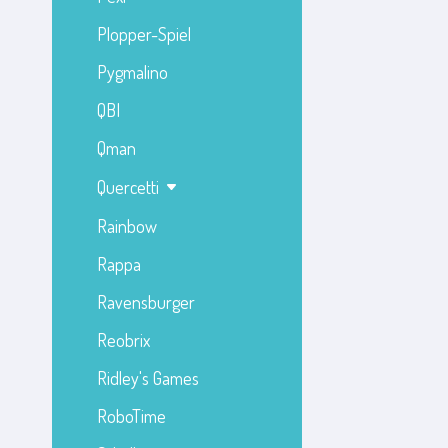
Plopper-Spiel
Pygmalino
QBI
Qman
Quercetti
Rainbow
Rappa
Ravensburger
Reobrix
Ridley's Games
RoboTime