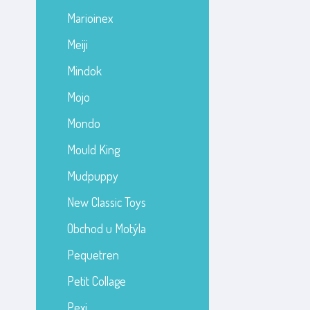
Marioinex
Meiji
Mindok
Mojo
Mondo
Mould King
Mudpuppy
New Classic Toys
Obchod u Motýla
Pequetren
Petit Collage
Pexi