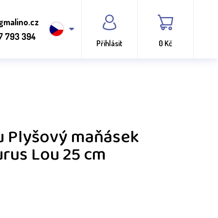
gmalino.cz
7 793 394
Přihlásit
0 Kč
 Plyšový maňásek
urus Lou 25 cm