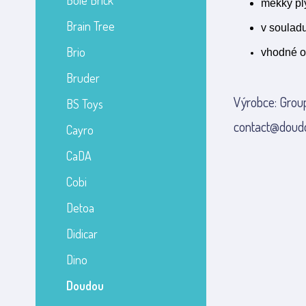
Bole Brick
měkký pl
Brain Tree
v soulad
Brio
vhodné o
Bruder
Výrobce: Grou
BS Toys
contact@doud
Cayro
CaDA
Cobi
Detoa
Didicar
Dino
Doudou