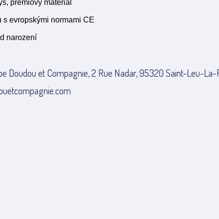
yš, prémiový materiál
u s evropskými normami CE
d narození
pe Doudou et Compagnie, 2 Rue Nadar, 95320 Saint-Leu-La-Fo
ouetcompagnie.com