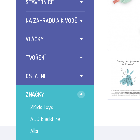
STAVEBNICE
NA ZAHRADU A K VODĚ
VLÁČKY
TVOŘENÍ
OSTATNÍ
ZNAČKY
2Kids Toys
ADC BlackFire
Albi