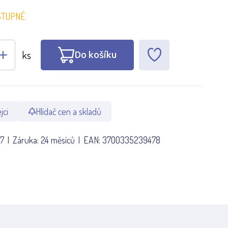
STUPNÉ
Do košíku
ks
jci
Hlídač cen a skladů
7
Záruka:
24 měsíců
EAN:
3700335239478