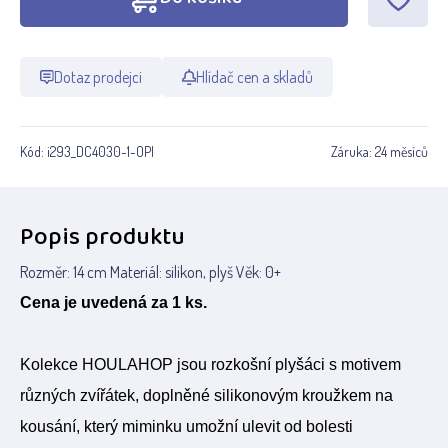
Dotaz prodejci
Hlídač cen a skladů
Kód:
i293_DC4030-1-OPI
Záruka:
24 měsíců
Popis produktu
Rozměr: 14 cm Materiál: silikon, plyš Věk: 0+
Cena je uvedená za 1 ks.
Kolekce HOULAHOP jsou rozkošní plyšáci s motivem
různých zvířátek, doplněné silikonovým kroužkem na
kousání, který miminku umožní ulevit od bolesti