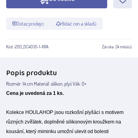
Dotaz prodejci
Hlídač cen a skladů
Kód:
i293_DC4030-1-KRA
Záruka:
24 měsíců
Popis produktu
Rozměr: 14 cm Materiál: silikon, plyš Věk: 0+
Cena je uvedená za 1 ks.
Kolekce HOULAHOP jsou rozkošní plyšáci s motivem
různých zvířátek, doplněné silikonovým kroužkem na
kousání, který miminku umožní ulevit od bolesti