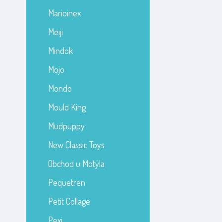
Marioinex
Meiji
Mindok
Mojo
Mondo
Mould King
Mudpuppy
New Classic Toys
Obchod u Motýla
Pequetren
Petit Collage
Pexi