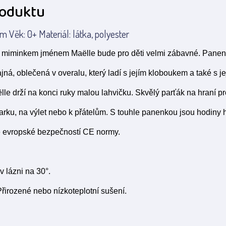
roduktu
 Věk: 0+ Materiál: látka, polyester
 s miminkem jménem
Maëlle bude pro děti velmi zábavné. Panen
á, oblečená v overalu, který ladí s jejím kloboukem a také s je
lle drží na konci ruky malou lahvičku. Skvělý parťák na hraní p
arku, na výlet nebo k přátelům. S touhle panenkou jsou hodiny h
e evropské bezpečností CE normy.
v lázni na 30°.
řirozené nebo nízkoteplotní sušení.