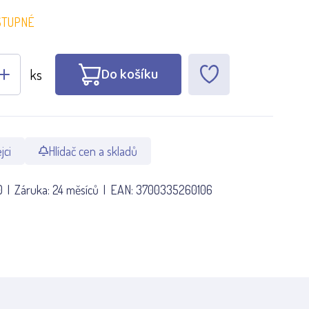
STUPNÉ
Do košíku
ks
jci
Hlídač cen a skladů
0
Záruka:
24 měsíců
EAN:
3700335260106