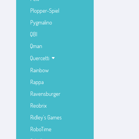
Plopper-Spiel
Pygmalino
QBI
Qman
Quercetti
Rainbow
Rappa
Ravensburger
Reobrix
Ridley's Games
RoboTime