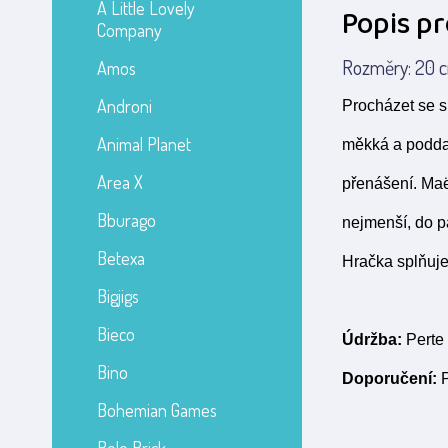
A Little Lovely
Popis p
Company
Rozměry: 20 cm
Amos
Androni
Procházet se
Animal Planet
měkká a poddajn
Area X
přenášení. Maë
Bburago
nejmenší, do p
Betexa
Hračka splňuj
Bigjigs
Bieco
Údržba:
Perte 
Bino
Doporučení:
P
Bohemian Games