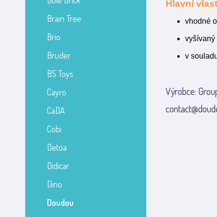
Bole Brick
Hlavní vlast
Brain Tree
vhodné o
Brio
vyšívaný o
Bruder
v soulad
BS Toys
Výrobce: Grou
Cayro
contact@doud
CaDA
Cobi
Detoa
Didicar
Dino
Doudou