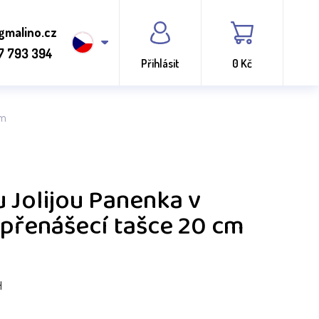
gmalino.cz
7 793 394
Přihlásit
0 Kč
cm
 Jolijou Panenka v
přenášecí tašce 20 cm
H