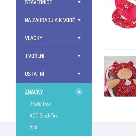
STAVEBNICE
NA ZAHRADU A K VODĚ
VLÁČKY
TVOŘENÍ
OSTATNÍ
ZNAČKY
2Kids Toys
ADC BlackFire
Albi