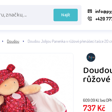
info@py
Najít
+420 77
Doudou
Doudou Jolijou Panenka v růžové přenášecí tašce 20 
Doudou
růžové 
609.09
Kč bez DP
737
Kč