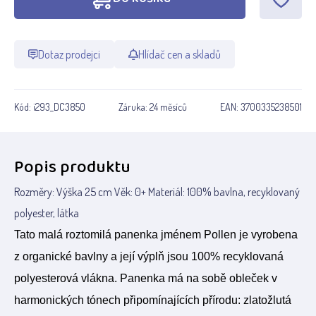
Dotaz prodejci
Hlídač cen a skladů
Kód:
i293_DC3850
Záruka:
24 měsíců
EAN:
3700335238501
Popis produktu
Rozměry: Výška 25 cm Věk: 0+ Materiál: 100% bavlna, recyklovaný
polyester, látka
Tato malá roztomilá panenka jménem Pollen je vyrobena
z organické bavlny a její výplň jsou 100% recyklovaná
polyesterová vlákna. Panenka má na sobě obleček v
harmonických tónech připomínajících přírodu: zlatožlutá