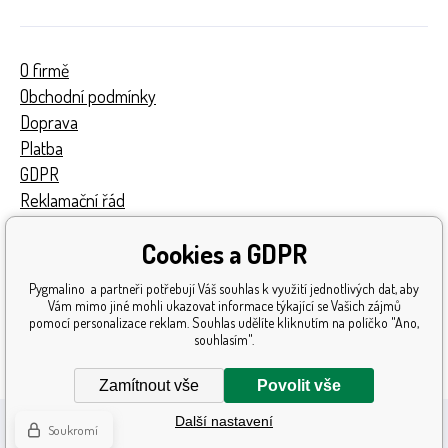
O firmě
Obchodní podmínky
Doprava
Platba
GDPR
Reklamační řád
Kontakty
Cookies a GDPR
Turnaj
Získaná ocenění
Pygmalino a partneři potřebují Váš souhlas k využití jednotlivých dat, aby
Katalog hraček
Vám mimo jiné mohli ukazovat informace týkající se Vašich zájmů
pomocí personalizace reklam. Souhlas udělíte kliknutím na políčko "Ano,
Mapa stránek
souhlasím".
Reklamace
Zamítnout vše
Povolit vše
Další nastavení
Soukromí
Eshopy
a
webové stránky
od
BINARGON.cz