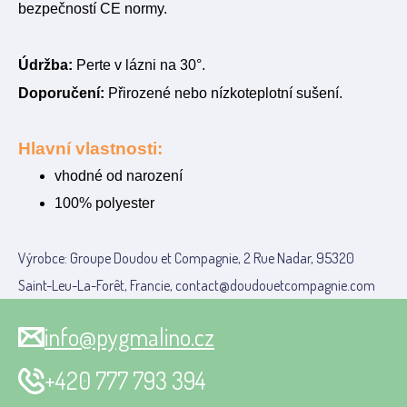
bezpečností CE normy.
Údržba:
Perte v lázni na 30°.
Doporučení:
Přirozené nebo nízkoteplotní sušení.
Hlavní vlastnosti:
vhodné od narození
100% polyester
Výrobce: Groupe Doudou et Compagnie, 2 Rue Nadar, 95320
Saint-Leu-La-Forêt, Francie, contact@doudouetcompagnie.com
info@pygmalino.cz
+420 777 793 394