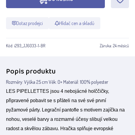
Dotaz prodejci
Hlídač cen a skladů
Kód:
i293_JJ6033-1-BR
Záruka:
24 měsíců
Popis produktu
Rozměry: Výška 25 cm Věk: 0+ Materiál: 100% polyester
LES PIPELLETTES jsou 4 nebojácné holččičky,
připravené pobavit se s přáteli na své své první
pyžamové párty. Legrační pantofle s motivem zajíčka na
nohou, veselé barvy a rozmarné účesy slibují velkou
radost a skvělou zábavu. Hračka splňuje evropské