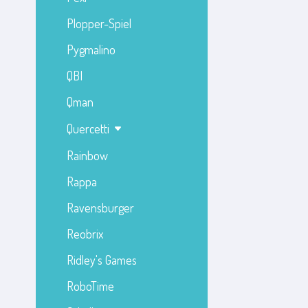
Plopper-Spiel
Pygmalino
QBI
Qman
Quercetti
Rainbow
Rappa
Ravensburger
Reobrix
Ridley's Games
RoboTime