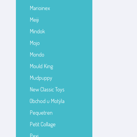
Marioinex
Meiji
Mindok
Mojo
Mondo
Mould King
Mudpuppy
New Classic Toys
Obchod u Motýla
Pequetren
Petit Collage
Pexi