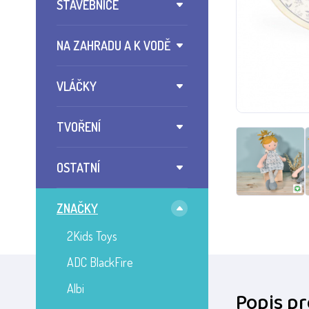
STAVEBNICE
NA ZAHRADU A K VODĚ
VLÁČKY
TVOŘENÍ
OSTATNÍ
ZNAČKY
2Kids Toys
ADC BlackFire
Albi
Popis p