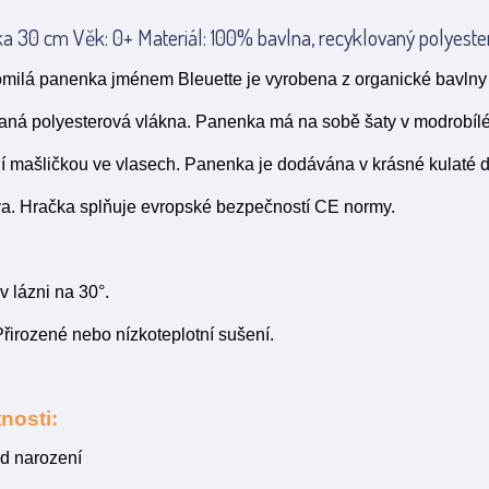
 30 cm Věk: 0+ Materiál: 100% bavlna, recyklovaný polyester
tomilá panenka jménem
Bleuette
je vyrobena z organické bavlny a
ná polyesterová vlákna. Panenka má na sobě šaty v modrobílé 
ejí mašličkou ve vlasech. Panenka je dodávána v krásné kulaté 
va. Hračka splňuje evropské bezpečností CE normy.
v lázni na 30°.
řirozené nebo nízkoteplotní sušení.
nosti:
d narození