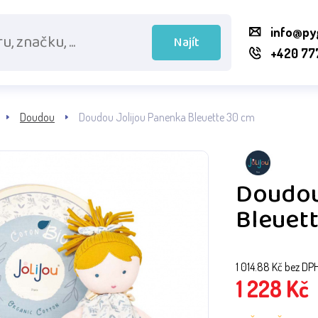
info@py
Najít
+420 77
Doudou
Doudou Jolijou Panenka Bleuette 30 cm
Doudou
Bleuet
1 014.88
Kč bez DP
1 228
Kč