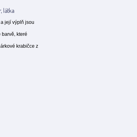
, látka
 její výplň jsou
barvě, které
dárkové krabičce z