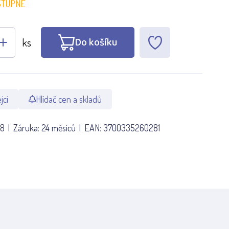
STUPNÉ
Do košíku
ks
jci
Hlídač cen a skladů
28
Záruka:
24 měsíců
EAN:
3700335260281