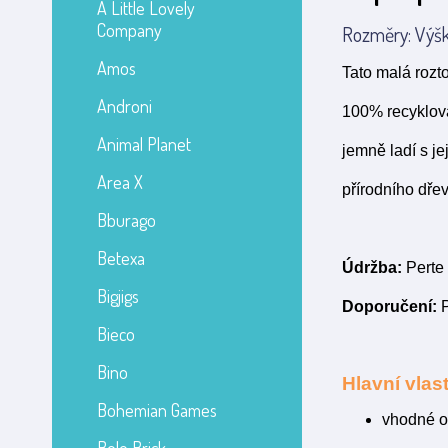
A Little Lovely
Company
Rozměry: Výška
Amos
Tato malá roz
Androni
100% recyklova
Animal Planet
jemně ladí s j
Area X
přírodního dře
Bburago
Betexa
Údržba:
Perte 
Bigjigs
Doporučení:
P
Bieco
Bino
Hlavní vlast
Bohemian Games
vhodné o