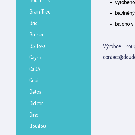
Bole Brick
vyrobeno
Brain Tree
bavlněný 
Brio
baleno v 
Bruder
Výrobce: Grou
BS Toys
contact@doud
Cayro
CaDA
Cobi
Detoa
Didicar
Dino
Doudou