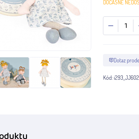
DOČASNĚ NEDO
Dotaz prode
Kód:
i293_JJ60
roduktu