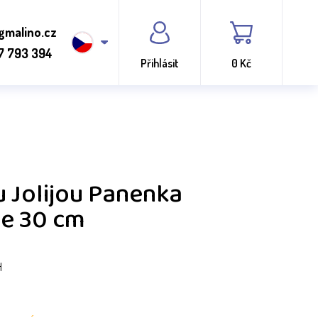
gmalino.cz
7 793 394
Přihlásit
0 Kč
 Jolijou Panenka
te 30 cm
H